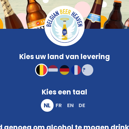
Vergelijken
Ve
Safe
Bierglazen
Promo
Brouwerij
Snacks
Kleur
Kenmerken
Geleverd met de grootste zorg
Kies uw land van levering
Kies een taal
NL
FR
EN
DE
 genoeg om alcohol te mogen drin