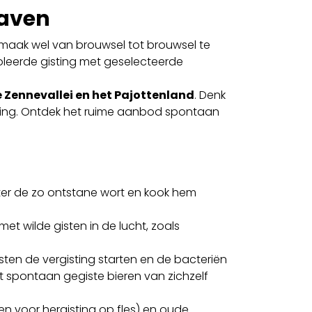
eaven
maak wel van brouwsel tot brouwsel te
oleerde gisting met geselecteerde
e Zennevallei en het Pajottenland
. Denk
ing. Ontdek het ruime aanbod spontaan
ter de zo ontstane wort en kook hem
et wilde gisten in de lucht, zoals
ten de vergisting starten en de bacteriën
dat spontaan gegiste bieren van zichzelf
n voor hergisting op fles) en oude