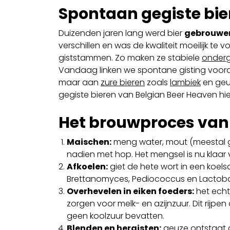
Spontaan gegiste bie
Duizenden jaren lang werd bier
gebrouwen
verschillen en was de kwaliteit moeilijk 
giststammen. Zo maken ze stabiele
onderg
Vandaag linken we spontane gisting voor
maar aan
zure bieren
zoals
lambiek
en geu
gegiste bieren van Belgian Beer Heaven hi
Het brouwproces van 
Maischen:
meng water, mout (meestal ge
nadien met hop. Het mengsel is nu klaar
Afkoelen:
giet de hete wort in een koelsc
Brettanomyces, Pediococcus en Lactobac
Overhevelen in eiken foeders:
het echt
zorgen voor melk- en azijnzuur. Dit rijpe
geen koolzuur bevatten.
Blenden en hergisten:
geuze ontstaat d