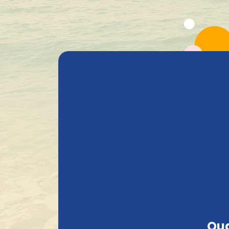
Alle producten
Bieren
Heavenly Selections
Gods 
Compact en stevig verpakt
Spontane Gisting
Zoeken
Oud