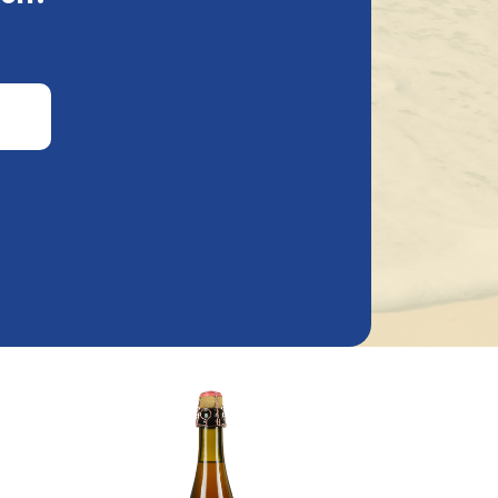
Brasserie Cantillon
Cantillon Grand Cru Bruocsella
5Cl
24/25 75Cl
€ 17,09