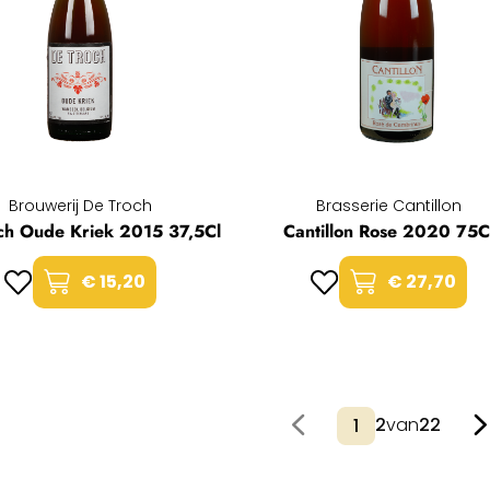
Brouwerij De Troch
Brasserie Cantillon
ch Oude Kriek 2015 37,5Cl
Cantillon Rose 2020 75C
€ 15,20
€ 27,70
2
van
22