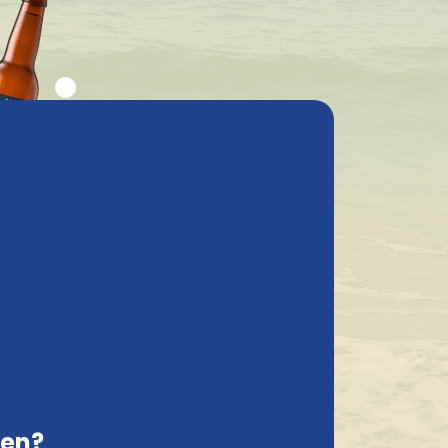
elgestelde vragen
Mijn account
Contact
België, NL
Veilig online bestellen en betalen
Sorteer op:
ken?