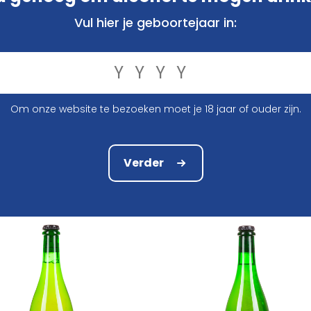
Vul hier je geboortejaar in:
Om onze website te bezoeken moet je 18 jaar of ouder zijn.
Brouwerij Boon
Geuzestekerij De Cam
Boon Gueuze 25Cl
De Cam Oude Kriek 2019 7
Verder
€ 2,15
€ 22,75