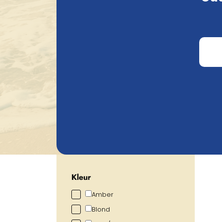
Prijs
€
0.72
€
105.20
Alcoholpercentage
0.00
%
19.00
%
Categorie
Toon meer
Alcoholarm/Alcoholvrij
Fruitbier
Kerstbier/Winterbier
Limited/Temporary
Kleur
Amber
Blond