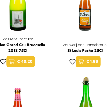
Brasserie Cantillon
llon Grand Cru Bruocsella
Brouwerij Van Honsebrouc
2018 75Cl
St Louis Peche 25Cl
€ 40,20
€ 1,96