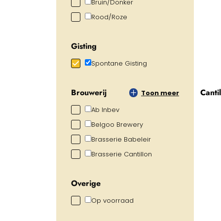
Bruin/Donker
Rood/Roze
Gisting
Spontane Gisting
Canti
Brouwerij
Toon meer
Ab Inbev
Belgoo Brewery
Brasserie Babeleir
Brasserie Cantillon
Overige
Op voorraad