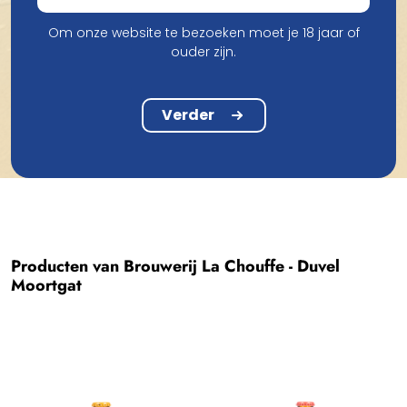
zoals Matthew (Houblon Chouffe) en Micheline
(Cherry Chouffe), de jongste telg! Iedere kabouter
Om onze website te bezoeken moet je 18 jaar of
ouder zijn.
vertegenwoordigt een bier uit het gamma, elk met zijn
of haar eigen verhaal en kenmerken.
Verder
Producten van Brouwerij La Chouffe - Duvel
Moortgat