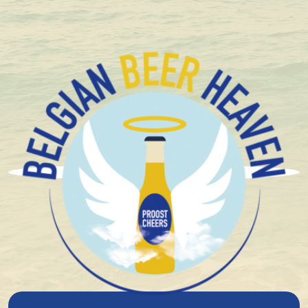
+1.600 Belgische speciaalbieren in stock
Brouwerij La Chouffe -
Duvel Moortgat
Het verhaal start eind jaren 70, in het hartje van de
Vallei der Feeën, op het ogenblik dat 2 schoonbroers,
Pierre Gobron en Chris Bauweraerts, beslissen hun
eigen bier te brouwen. En zo geschiedde, in de
garage van de schoonmoeder van Chris. Met het
weinige geld dat ze destijds voorhanden hadden,
startten ze met wat brouwerij-fans de “Chouffe Story”
noemen. Het eerste brouwsel van 49 liter zag het licht
op 27 augustus 1982.