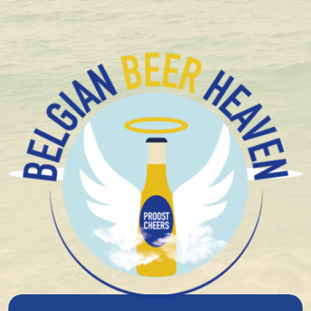
+1.600 Belgische speciaalbieren in stock
Brouwerij 3 Fonteinen
3 Fonteinen Oude Kriek
2016 75Cl
6%
alcohol
Rood/Roze
Spontane Gisting
Zuur Bier Limited
Zure bieren
Fruitig
Lambiek
God's Safe
14°
plato
€ 40,00
In winkelmandje