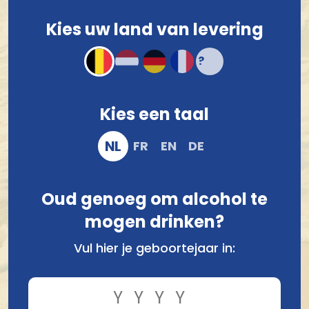
Kies uw land van levering
Voor 12.00 u besteld, morgen verzonden!*
Compact en stevig verpakt
Veilig online bestellen en betalen
Kies een taal
NL
FR
EN
DE
Oud genoeg om alcohol te
mogen drinken?
Vul hier je geboortejaar in:
Vergelijk