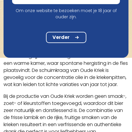
Om onze website te bezoeken moet je 18 jaar of
ouder zijn.
Smaak
Oude Kriek 3 Fonteinen ontstaat door het rijpen van
Verder
krieken, zowel het vruchtvlees als de pitten, in jonge
lambik. Dit proces duurt tussen de 6 en 8 maanden.
Na botteling rijpt het bier nog minstens 4 maanden in
een warme kamer, waar spontane hergisting in de fles
plaatsvindt. De schuimkraag van Oude Kriek is
gevoelig voor de concentratie olie in de kriekenpitten,
wat kan leiden tot lichte variaties van jaar tot jaar.
Bij de productie van Oude Kriek worden geen smaak-,
zoet- of kleurstoffen toegevoegd, waardoor dit bier
zeer natuurlijk en dorstlessend is. De combinatie van
de frisse lambik en de rijke, fruitige smaken van de
krieken resulteert in een verfrissende en authentieke
drank die perfect is voor liefhebbers van