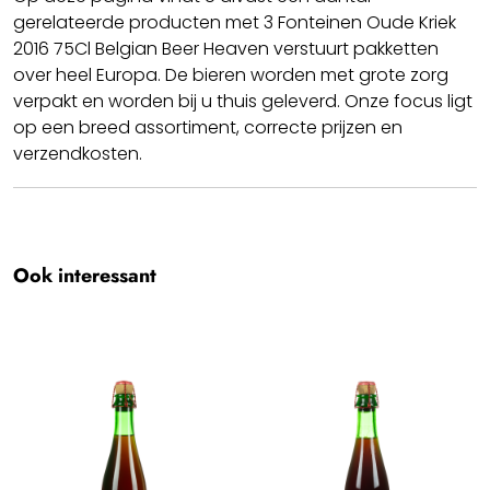
gerelateerde producten met 3 Fonteinen Oude Kriek
2016 75Cl Belgian Beer Heaven verstuurt pakketten
over heel Europa. De bieren worden met grote zorg
verpakt en worden bij u thuis geleverd. Onze focus ligt
op een breed assortiment, correcte prijzen en
verzendkosten.
Cheers!! We hopen dat u geniet van uw 3 Fonteinen
Oude Kriek 2016 75Cl.
Team BBH
Ook interessant