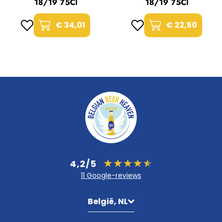
18/19 75Cl
18/19 75Cl
€ 34,01
€ 22,50
4,2/5
11 Google-reviews
België, NL