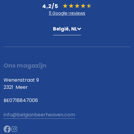
4,2/5
11 Google-reviews
België, NL
Ons magazijn
Wenenstraat 9
2321
Meer
BE0718847006
info@belgianbeerheaven.com