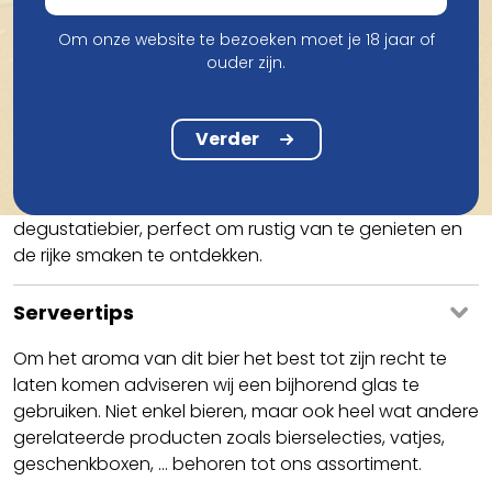
Smaak
Om onze website te bezoeken moet je 18 jaar of
Silly Rouge is een zorgvuldig samengestelde blend
ouder zijn.
van bruin bier en puur kriekensap. Het resultaat is een
bier met een prachtige robijnrode kleur en een intense
kersensmaak.
Verder
Het heeft ook een lichte zuurheid, die afkomstig is van
de kersenpitten. Silly Rouge is bijzonder geschikt als
degustatiebier, perfect om rustig van te genieten en
de rijke smaken te ontdekken.
Serveertips
Om het aroma van dit bier het best tot zijn recht te
laten komen adviseren wij een bijhorend glas te
gebruiken. Niet enkel bieren, maar ook heel wat andere
gerelateerde producten zoals bierselecties, vatjes,
geschenkboxen, ... behoren tot ons assortiment.