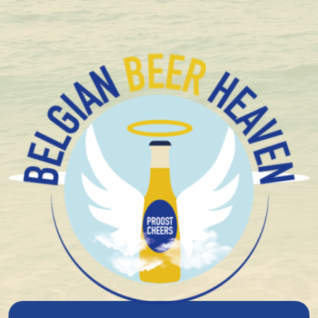
+1.600 Belgische speciaalbieren in stock
Brasserie De Silly
Silly Rouge 33Cl
8%
alcohol
Rood/Roze
Hoge Gisting
Speciaal bier/Abdijbier
Fruitig
18°
plato
€ 2,54
In winkelmandje
Voor 12.00 u besteld, morgen verzonden!*