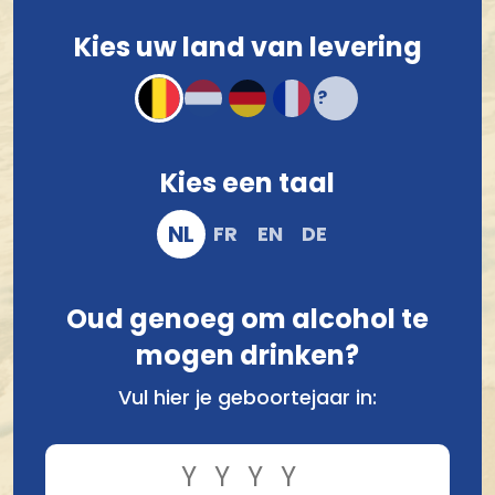
Compact en stevig verpakt
Kies uw land van levering
Veilig online bestellen en betalen
Kies een taal
NL
FR
EN
DE
Oud genoeg om alcohol te
mogen drinken?
Vergelijk
Vul hier je geboortejaar in: