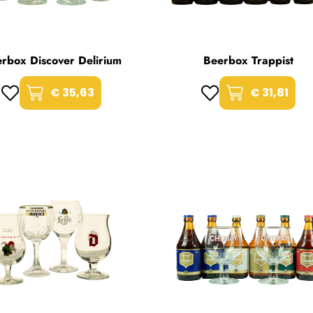
rbox Discover Delirium
Beerbox Trappist
€ 35,63
€ 31,81