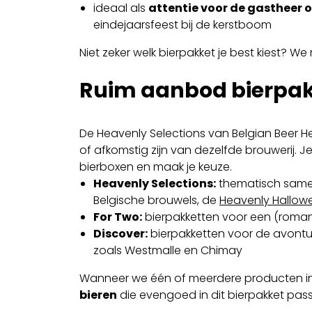
ideaal als
attentie voor de gastheer 
eindejaarsfeest bij de kerstboom
Niet zeker welk bierpakket je best kiest? W
Ruim aanbod bierpa
De Heavenly Selections van Belgian Beer H
of afkomstig zijn van dezelfde brouwerij. 
bierboxen en maak je keuze.
Heavenly Selections:
thematisch same
Belgische brouwels, de
Heavenly Hallow
For Two:
bierpakketten voor een (romant
Discover:
bierpakketten voor de avontuur
zoals Westmalle en Chimay
Wanneer we één of meerdere producten in
bieren
die evengoed in dit bierpakket pas