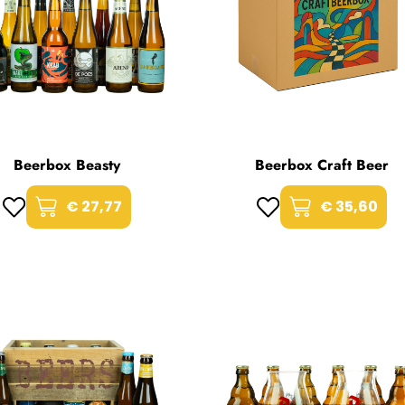
Beerbox Beasty
Beerbox Craft Beer
€ 27,77
€ 35,60