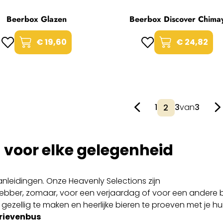
Beerbox Glazen
Beerbox Discover Chima
€ 19,60
€ 24,82
1
3
van
3
 voor elke gelegenheid
anleidingen. Onze Heavenly Selections zijn
fhebber, zomaar, voor een verjaardag of voor een andere
gezellig te maken en heerlijke bieren te proeven met je h
brievenbus