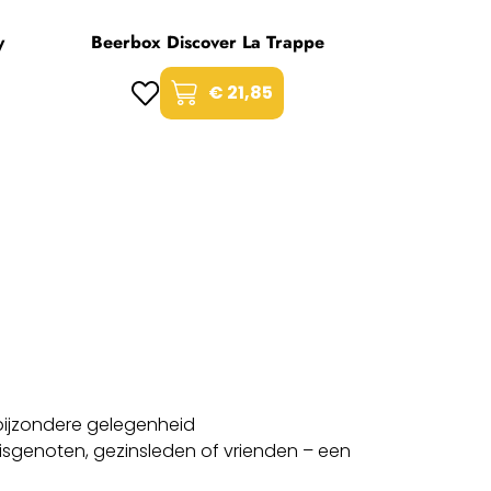
y
Beerbox Discover La Trappe
€ 21,85
 bijzondere gelegenheid
uisgenoten, gezinsleden of vrienden – een