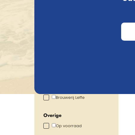
Zoeken
Prijs
€
19.60
€
59.99
Alcoholpercentage
0.00
%
15.00
%
Beer
Brouwerij
Brouwerij Leffe
Overige
Op voorraad