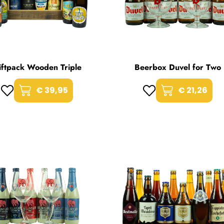
iftpack Wooden Triple
Beerbox Duvel for Two
€ 39,95
€ 21,26