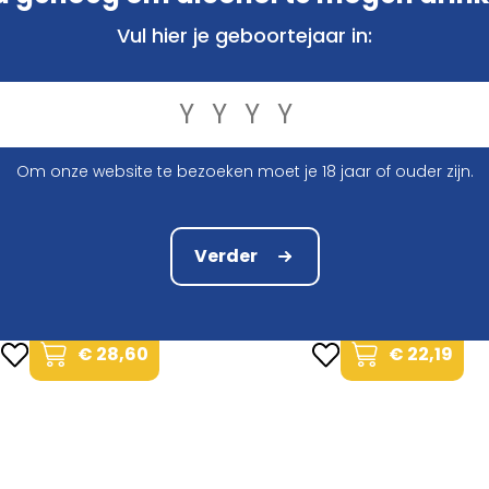
Vul hier je geboortejaar in:
Om onze website te bezoeken moet je 18 jaar of ouder zijn.
Verder
box Discover Kasteelbier
Beerbox Discover Grimber
€ 28,60
€ 22,19