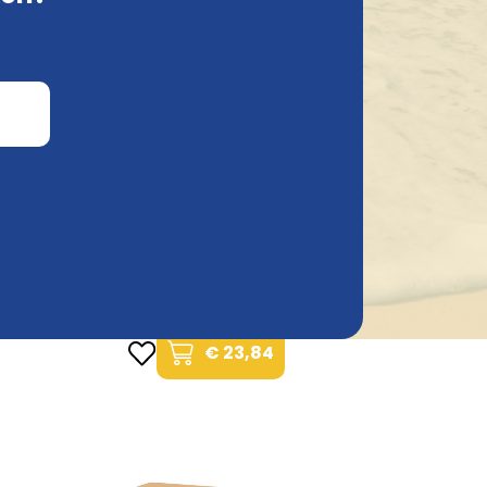
gen
Beerbox Kriek
€ 23,84