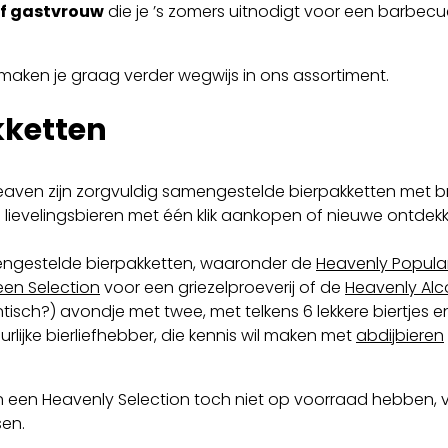
of gastvrouw
die je ’s zomers uitnodigt voor een barbecue 
e maken je graag verder wegwijs in ons assortiment.
kketten
eaven zijn zorgvuldig samengestelde bierpakketten met br
Je lievelingsbieren met één klik aankopen of nieuwe ontde
ngestelde bierpakketten, waaronder de
Heavenly Popular
een Selection
voor een griezelproeverij of de
Heavenly Alc
isch?) avondje met twee, met telkens 6 lekkere biertjes 
lijke bierliefhebber, die kennis wil maken met
abdijbieren
 een Heavenly Selection toch niet op voorraad hebben,
sen.