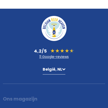
4,2/5
11 Google-reviews
België, NL
Ons magazijn