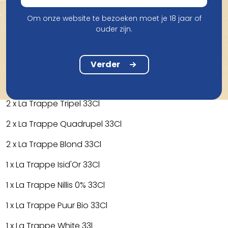
Welke Bieren : Zie Omschrijving Hieronder
Om onze website te bezoeken moet je 18 jaar of
ouder zijn.
Deze selectie omvat 12 hemelse trappistbieren van La
Trappe, die tijdelijk al uw aardse zorgen doen
vervagen.
Verder
2 x La Trappe Dubbel 33Cl
2 x La Trappe Tripel 33Cl
2 x La Trappe Quadrupel 33Cl
2 x La Trappe Blond 33Cl
1 x La Trappe Isid'Or 33Cl
1 x La Trappe Nillis 0% 33Cl
1 x La Trappe Puur Bio 33Cl
1 x La Trappe White 33l