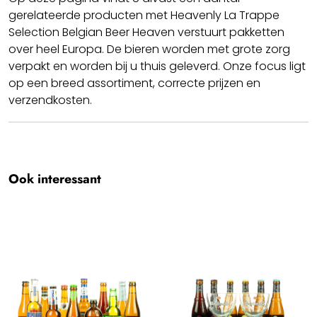
gerelateerde producten met Heavenly La Trappe
Selection Belgian Beer Heaven verstuurt pakketten
over heel Europa. De bieren worden met grote zorg
verpakt en worden bij u thuis geleverd. Onze focus ligt
op een breed assortiment, correcte prijzen en
verzendkosten.
Cheers!! We hopen dat u geniet van uw Heavenly La
Trappe Selection.
Team BBH
Ook interessant