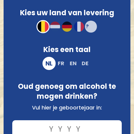
Kies uw land van levering
Kies een taal
NL
FR
EN
DE
Oud genoeg om alcohol te
Vergelijk
mogen drinken?
Vul hier je geboortejaar in:
Smaak
Bevat : 12 Bieren