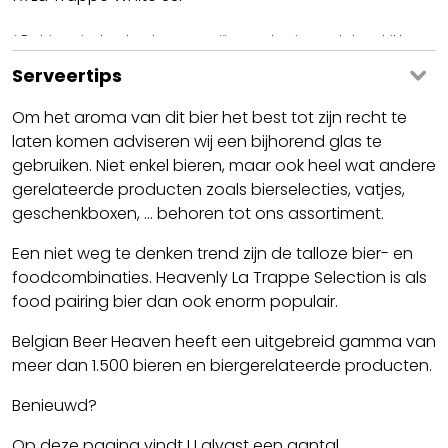
* De bieren in deze box kunnen variëren op basis van de beschikbare
voorraad
Serveertips
Om het aroma van dit bier het best tot zijn recht te
laten komen adviseren wij een bijhorend glas te
gebruiken. Niet enkel bieren, maar ook heel wat andere
gerelateerde producten zoals bierselecties, vatjes,
geschenkboxen, ... behoren tot ons assortiment.
Een niet weg te denken trend zijn de talloze bier- en
foodcombinaties. Heavenly La Trappe Selection is als
food pairing bier dan ook enorm populair.
Belgian Beer Heaven heeft een uitgebreid gamma van
meer dan 1.500 bieren en biergerelateerde producten.
Benieuwd?
Op deze pagina vindt U alvast een aantal