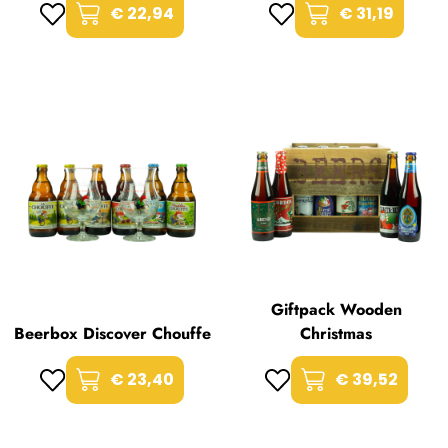
€ 22,94
€ 31,19
Giftpack Wooden
Beerbox Discover Chouffe
Christmas
€ 23,40
€ 39,52