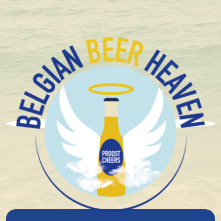
+1.600 Belgische speciaalbieren in stock
Beerbox La Trappe
Heavenly Selections
€ 23,77
In winkelmandje
Voor 12.00 u besteld, morgen verzonden!*
Compact en stevig verpakt
Veilig online bestellen en betalen