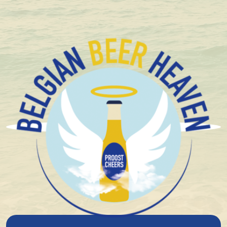
+1.600 Belgische speciaalbieren in stock
Brouwerij Boon
Boon Gueuze Black Label
n°4 75Cl
7%
alcohol
Blond
Spontane Gisting
Zuur Bier Limited
Zure bieren
Lambiek
13°
plato
€ 14,33
In winkelmandje