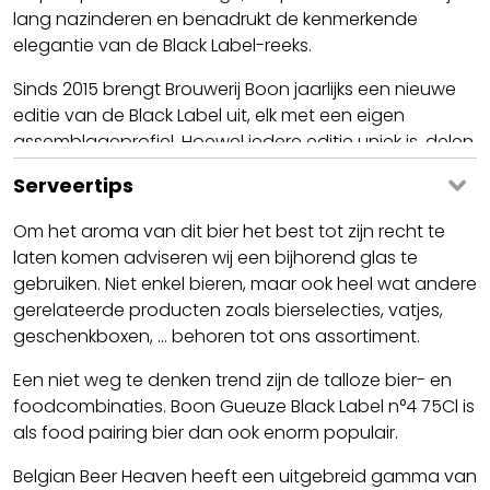
lang nazinderen en benadrukt de kenmerkende
elegantie van de Black Label-reeks.
Sinds 2015 brengt Brouwerij Boon jaarlijks een nieuwe
editie van de Black Label uit, elk met een eigen
assemblageprofiel. Hoewel iedere editie uniek is, delen
ze allemaal de herkenbare volmondigheid en verfijnde
Serveertips
droge afdronk die deze serie zo bijzonder maken.
Om het aroma van dit bier het best tot zijn recht te
De eerste Black Label werd geïntroduceerd ter
laten komen adviseren wij een bijhorend glas te
gelegenheid van de 40ste verjaardag van de
gebruiken. Niet enkel bieren, maar ook heel wat andere
brouwerij. Voor deze speciale reeks worden uitsluitend
gerelateerde producten zoals bierselecties, vatjes,
lambieken geselecteerd met de hoogste
geschenkboxen, ... behoren tot ons assortiment.
vergistingsgraad, waarbij vrijwel alle vergistbare
suikers zijn omgezet. Voordat de Black Label de
Een niet weg te denken trend zijn de talloze bier- en
brouwerij verlaat, rijpt hij nog minstens een jaar in de
foodcombinaties. Boon Gueuze Black Label n°4 75Cl is
koele kelders, zodat het bier zijn complexe karakter en
als food pairing bier dan ook enorm populair.
droge finish volledig ontwikkelt.
Belgian Beer Heaven heeft een uitgebreid gamma van