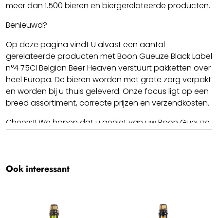
Dankzij deze hoge vergistingsgraad is de Oude Geuze
meer dan 1.500 bieren en biergerelateerde producten.
Boon Black Label extra droog, terwijl de wilde gisten
zorgen voor een gelaagde en volmondige
Benieuwd?
smaakbeleving. Omdat elke editie subtiel verschilt,
Op deze pagina vindt U alvast een aantal
biedt Brouwerij Boon jaarlijks een nieuw, verrassend en
gerelateerde producten met Boon Gueuze Black Label
uniek smaakavontuur met de Black Label.
n°4 75Cl Belgian Beer Heaven verstuurt pakketten over
heel Europa. De bieren worden met grote zorg verpakt
en worden bij u thuis geleverd. Onze focus ligt op een
breed assortiment, correcte prijzen en verzendkosten.
Cheers!! We hopen dat u geniet van uw Boon Gueuze
Black Label n°4 75Cl.
Team BBH
Ook interessant