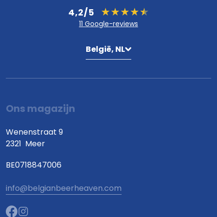
4,2/5
11 Google-reviews
België, NL
Ons magazijn
Wenenstraat 9
2321
Meer
BE0718847006
info@belgianbeerheaven.com