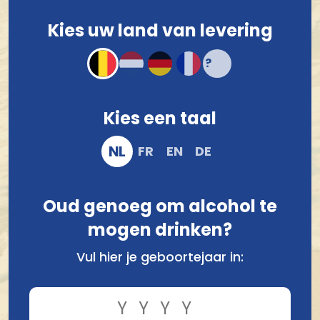
Voor 12.00 u besteld, morgen verzonden!*
Kies uw land van levering
Compact en stevig verpakt
Veilig online bestellen en betalen
Kies een taal
NL
FR
EN
DE
Oud genoeg om alcohol te
mogen drinken?
Vul hier je geboortejaar in:
Vergelijk