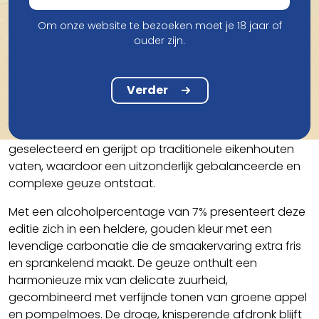
Om onze website te bezoeken moet je 18 jaar of
Smaak
ouder zijn.
Oude Geuze Boon Black Label Edition N°4 is een
exclusief meesterwerk van Brouwerij Boon, gelegen in
Verder
het schilderachtige Lembeek, België. Deze bijzondere
geuze is een toonbeeld van vakmanschap: lambieken
van één, twee en drie jaar oud worden zorgvuldig
geselecteerd en gerijpt op traditionele eikenhouten
vaten, waardoor een uitzonderlijk gebalanceerde en
complexe geuze ontstaat.
Met een alcoholpercentage van 7% presenteert deze
editie zich in een heldere, gouden kleur met een
levendige carbonatie die de smaakervaring extra fris
en sprankelend maakt. De geuze onthult een
harmonieuze mix van delicate zuurheid,
gecombineerd met verfijnde tonen van groene appel
en pompelmoes. De droge, knisperende afdronk blijft