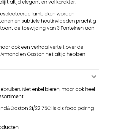
ft altijd elegant en vol karakter.
g geselecteerde lambieken worden
onen en subtiele houtinvloeden prachtig
 toont de toewijding van 3 Fonteinen aan
maar ook een verhaal vertelt over de
ls Armand en Gaston het altijd hebben
ebruiken. Niet enkel bieren, maar ook heel
ssortiment.
nd&Gaston 21/22 75Cl is als food pairing
roducten.