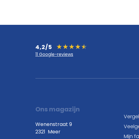
4,2/5
11 Google-reviews
Ons magazijn
Vergel
Wenenstraat 9
Veelg
2321
Meer
Mijn f