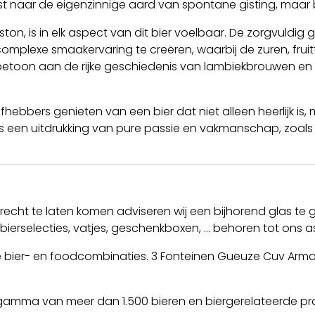
st naar de eigenzinnige aard van spontane gisting, maar blij
on, is in elk aspect van dit bier voelbaar. De zorgvuldi
exe smaakervaring te creëren, waarbij de zuren, fruitt
rbetoon aan de rijke geschiedenis van lambiekbrouwen en
bbers genieten van een bier dat niet alleen heerlijk is, 
t is een uitdrukking van pure passie en vakmanschap, zoa
 recht te laten komen adviseren wij een bijhorend glas te g
erselecties, vatjes, geschenkboxen, ... behoren tot ons a
oze bier- en foodcombinaties. 3 Fonteinen Gueuze Cuv Arma
 gamma van meer dan 1.500 bieren en biergerelateerde p