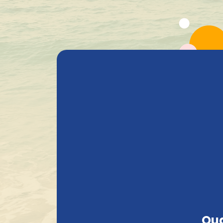
Alle producten
Bieren
Heavenly Selections
Gods 
+1.600 Belgische speciaalbieren in stock
Oud