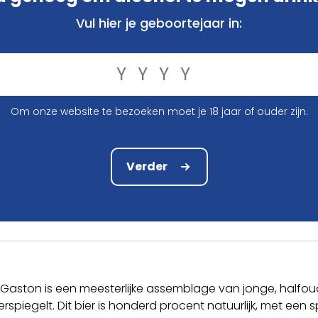
Vul hier je geboortejaar in:
€ 19,15
In winkelmandje
Om onze website te bezoeken moet je 18 jaar of ouder zijn.
Voor 12.00 u besteld, morgen verzonden!*
Compact en stevig verpakt
Verder
Veilig online bestellen en betalen
ston is een meesterlijke assemblage van jonge, halfou
spiegelt. Dit bier is honderd procent natuurlijk, met een s