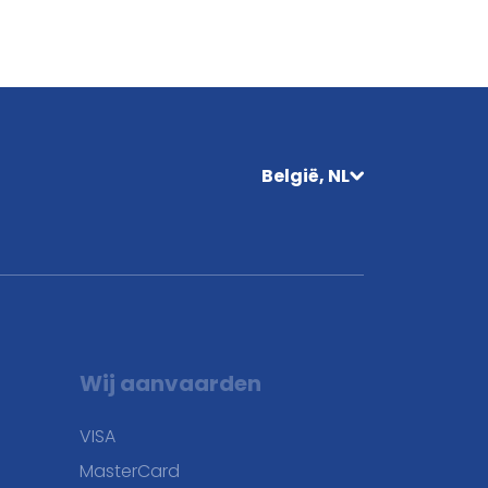
België, NL
Wij aanvaarden
VISA
MasterCard