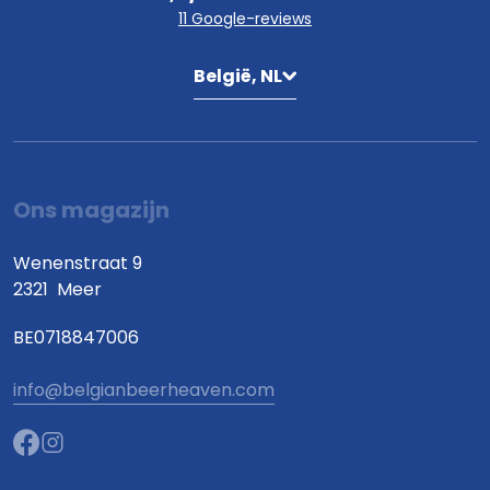
11 Google-reviews
België, NL
Ons magazijn
Wenenstraat 9
2321
Meer
BE0718847006
info@belgianbeerheaven.com