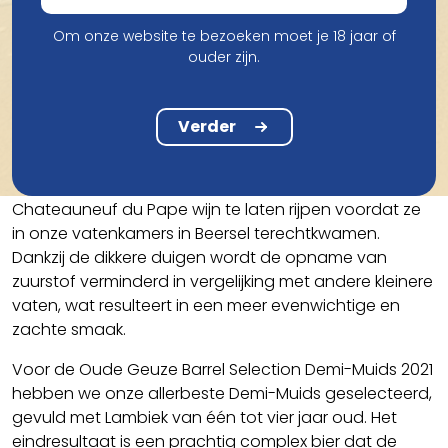
Om onze website te bezoeken moet je 18 jaar of
Smaak
ouder zijn.
In 2013 heeft Oud Beersel 65 Demi-Muids aangeschaft
om haar Lambiekbieren te laten rijpen. Deze
Verder
eikenhouten vaten hebben een inhoud van 600 liter
per stuk en zijn voorzien van dikke duigen. Ze werden
oorspronkelijk gebruikt in de wijnindustrie om
Chateauneuf du Pape wijn te laten rijpen voordat ze
in onze vatenkamers in Beersel terechtkwamen.
Dankzij de dikkere duigen wordt de opname van
zuurstof verminderd in vergelijking met andere kleinere
vaten, wat resulteert in een meer evenwichtige en
zachte smaak.
Voor de Oude Geuze Barrel Selection Demi-Muids 2021
hebben we onze allerbeste Demi-Muids geselecteerd,
gevuld met Lambiek van één tot vier jaar oud. Het
eindresultaat is een prachtig complex bier dat de