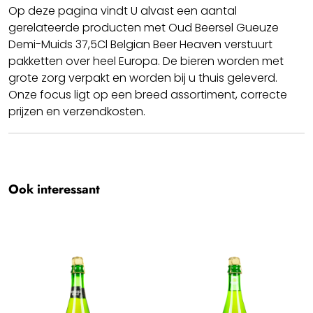
Op deze pagina vindt U alvast een aantal
gerelateerde producten met Oud Beersel Gueuze
Demi-Muids 37,5Cl Belgian Beer Heaven verstuurt
pakketten over heel Europa. De bieren worden met
grote zorg verpakt en worden bij u thuis geleverd.
Onze focus ligt op een breed assortiment, correcte
prijzen en verzendkosten.
Cheers!! We hopen dat u geniet van uw Oud Beersel
Gueuze Demi-Muids 37,5Cl.
Team BBH
Ook interessant