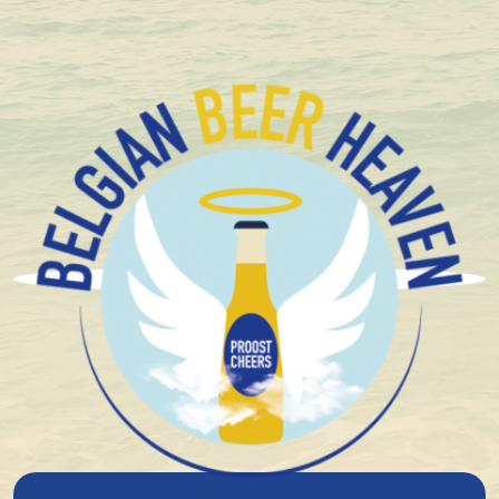
+1.600 Belgische speciaalbieren in stock
Oud Beersel
Oud Beersel Gueuze Demi-
Muids 37,5Cl
6%
alcohol
Blond
Spontane Gisting
Zuur Bier
Zure bieren
Lambiek
14°
plato
€ 9,67
In winkelmandje