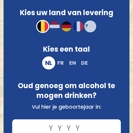
Voor 12.00 u besteld, morgen verzonden!*
Kies uw land van levering
Compact en stevig verpakt
Veilig online bestellen en betalen
Kies een taal
NL
FR
EN
DE
Oud genoeg om alcohol te
mogen drinken?
Vul hier je geboortejaar in:
Vergelijk