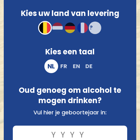
Compact en stevig verpakt
Kies uw land van levering
Veilig online bestellen en betalen
Kies een taal
NL
FR
EN
DE
Oud genoeg om alcohol te
mogen drinken?
Vergelijk
Vul hier je geboortejaar in: