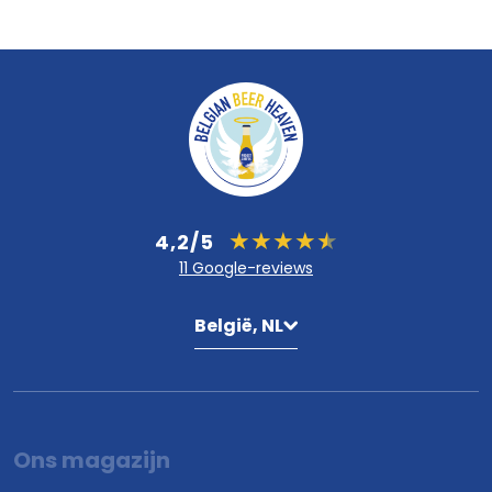
4,2/5
11 Google-reviews
België, NL
Ons magazijn