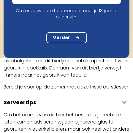
Smaak
Om onze website te bezoeken moet je 18 jaar of
De Floris Cactus is een wit fruitbier met een
ouder zijn.
alcoholgehalte van 4,2%. Met een groene kleur, witte
schuimkraag en hints van limoen en citrus in de geur
nodigt dit biertje uit tot ontspanning onder de zon.
Verder
Met de smaak van limoen overheersend in de Floris
Cactus, een uitgesproken frisheid en laag
alcoholgehalte is dit biertje ideaal als aperitief of voor
gebruik in cocktails. De naam van dit biertje verwijst
immers naar het gebruik van tequila.
Bereid je voor op de zomer met deze frisse dorstlesser!
Serveertips
Om het aroma van dit bier het best tot zijn recht te
laten komen adviseren wij een bijhorend glas te
gebruiken. Niet enkel bieren, maar ook heel wat andere