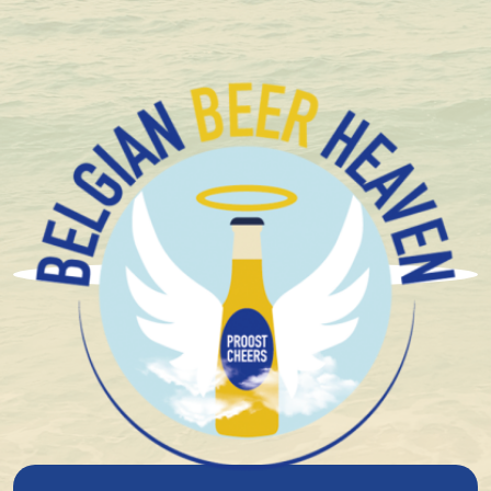
+1.600 Belgische speciaalbieren in stock
Brouwerij Huyghe
Floris Cactus 33Cl
4%
alcohol
Rood/Roze
Hoge Gisting
Fruitbier
Wit / Weissbier
14°
plato
€ 2,81
Niet op voorraad
Voor 12.00 u besteld, morgen verzonden!*