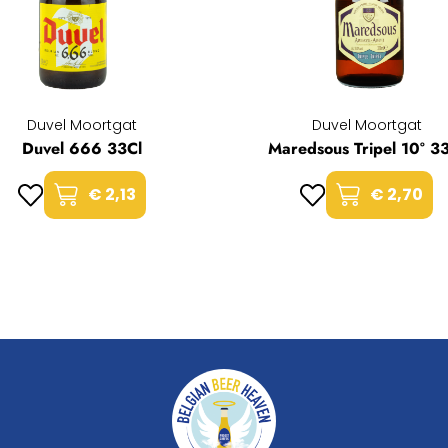
Duvel Moortgat
Duvel Moortgat
Duvel 666 33Cl
Maredsous Tripel 10° 3
€ 2,13
€ 2,70