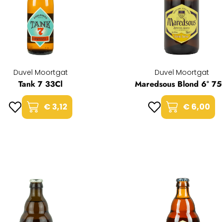
Duvel Moortgat
Duvel Moortgat
Tank 7 33Cl
Maredsous Blond 6° 75
€ 3,12
€ 6,00