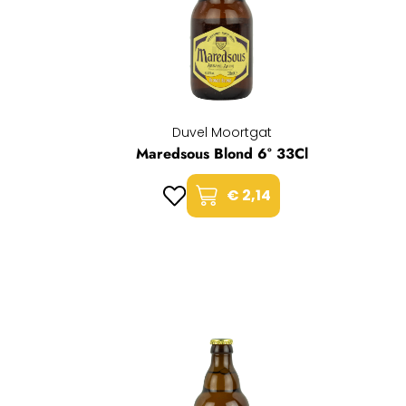
Duvel Moortgat
Maredsous Blond 6° 33Cl
€ 2,14