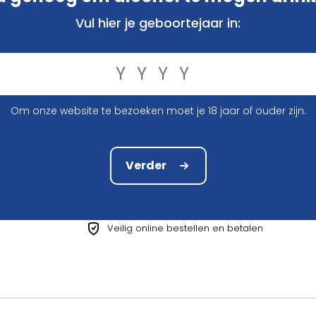
Vul hier je geboortejaar in:
1 stuk
€ 2,84
4 stuks
€ 11,08
Om onze website te bezoeken moet je 18 jaar of ouder zijn.
Vergelijk
Verder
Voor 12.00 u besteld, morgen verzonden!*
Compact en stevig verpakt
Veilig online bestellen en betalen