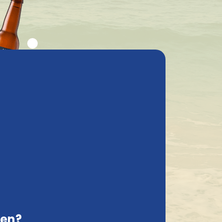
elgestelde vragen
Mijn account
Contact
België, NL
Veilig online bestellen en betalen
tra 33Cl
Speciaal bier/Abdijbier
IPA
ken?