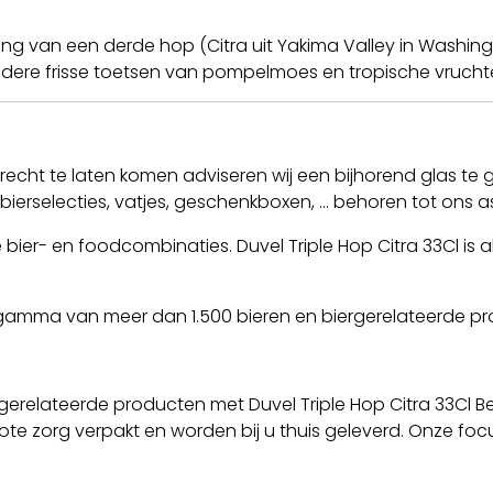
ng van een derde hop (Citra uit Yakima Valley in Washing
ere frisse toetsen van pompelmoes en tropische vrucht
 recht te laten komen adviseren wij een bijhorend glas te g
erselecties, vatjes, geschenkboxen, ... behoren tot ons a
e bier- en foodcombinaties. Duvel Triple Hop Citra 33Cl is 
 gamma van meer dan 1.500 bieren en biergerelateerde p
gerelateerde producten met Duvel Triple Hop Citra 33Cl B
te zorg verpakt en worden bij u thuis geleverd. Onze focu