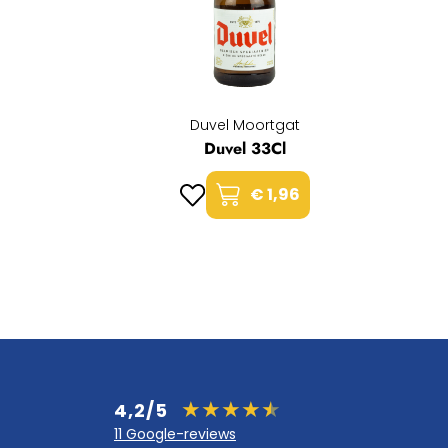
Duvel Moortgat
Duvel 33Cl
€ 1,96
4,2/5
11 Google-reviews