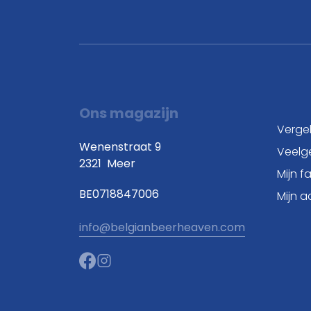
Ons magazijn
Vergel
Wenenstraat 9
Veelg
2321
Meer
Mijn f
BE0718847006
Mijn 
info@belgianbeerheaven.com