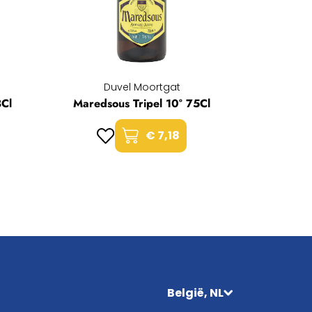
Duvel Moortgat
3Cl
Maredsous Tripel 10° 75Cl
€ 7,18
België, NL