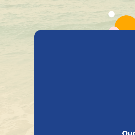
Alle producten
Bieren
Heavenly Selections
Gods 
Compact en stevig verpakt
Oud