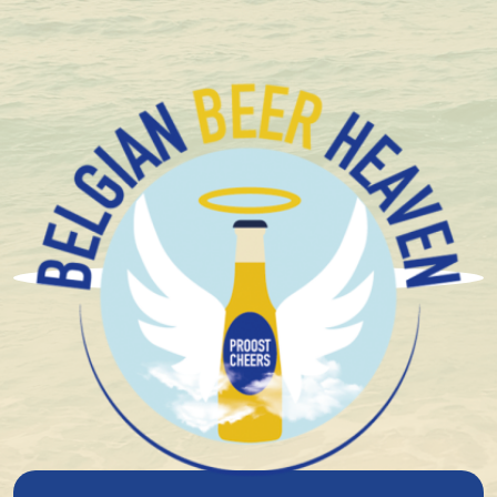
+1.600 Belgische speciaalbieren in stock
Duvel Moortgat
Duvel 666 33Cl
6%
alcohol
Blond
Hoge Gisting
Speciaal bier/Abdijbier
14°
plato
1 stuk
€ 2,13
4 stuks
€ 8,30