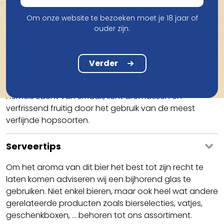
Om onze website te bezoeken moet je 18 jaar of
ouder zijn.
Smaak
Verder
Duvel 6,66% is een toegankelijk bier met typische Duvel
punch.
Hemels zacht van smaak, licht aromatisch en
verfrissend fruitig door het gebruik van de meest
verfijnde hopsoorten.
Serveertips
Om het aroma van dit bier het best tot zijn recht te
laten komen adviseren wij een bijhorend glas te
gebruiken. Niet enkel bieren, maar ook heel wat andere
gerelateerde producten zoals bierselecties, vatjes,
geschenkboxen, ... behoren tot ons assortiment.