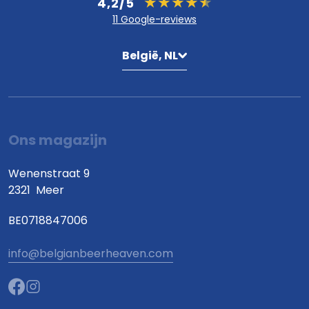
4,2/5
11 Google-reviews
België, NL
Ons magazijn
Wenenstraat 9
2321
Meer
BE0718847006
info@belgianbeerheaven.com