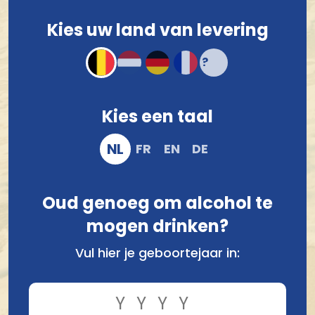
Kies uw land van levering
Voor 12.00 u besteld, morgen verzonden!*
Compact en stevig verpakt
Veilig online bestellen en betalen
Kies een taal
NL
FR
EN
DE
Oud genoeg om alcohol te
mogen drinken?
Vul hier je geboortejaar in:
Vergelijk