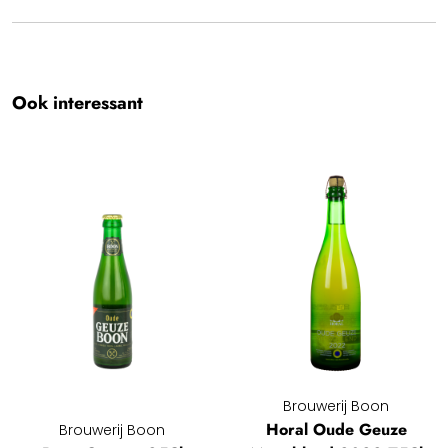
Cheers!! We hopen dat u geniet van uw Boon Gueuze
Mariage Parfait 37,5Cl.
Team BBH
Ook interessant
Brouwerij Boon
Horal Oude Geuze
Brouwerij Boon