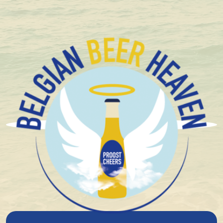
+1.600 Belgische speciaalbieren in stock
Brouwerij Boon
Boon Gueuze Mariage
Parfait 37,5Cl
8%
alcohol
Blond
Spontane Gisting
Zuur Bier
Zure bieren
Lambiek
16°
plato
€ 5,02
In winkelmandje