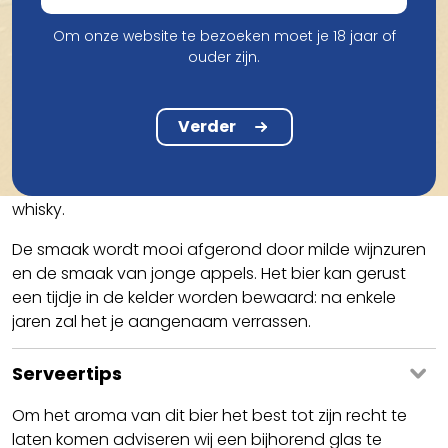
Om onze website te bezoeken moet je 18 jaar of
Smaak
ouder zijn.
Geuze Mariage Parfait heeft een zachte en volle
smaak. Je proeft voornamelijk toetsen van
Verder
citrusvruchten zoals pompelmoes en limoen,
houtaroma's van vanille, kruidnagel en eik, en
fenolische componenten die doen denken aan
whisky.
De smaak wordt mooi afgerond door milde wijnzuren
en de smaak van jonge appels. Het bier kan gerust
een tijdje in de kelder worden bewaard: na enkele
jaren zal het je aangenaam verrassen.
Serveertips
Om het aroma van dit bier het best tot zijn recht te
laten komen adviseren wij een bijhorend glas te