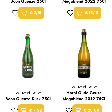
Boon Gueuze 25Cl
Megablend 2022 75Cl
€ 2,15
€ 13,10
Brouwerij Boon
Horal Oude Geuze
Brouwerij Boon
Boon Gueuze Kurk 75Cl
Megablend 2019 75Cl
€ 7,52
€ 25,00