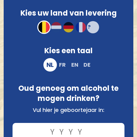
Voor 12.00 u besteld, morgen verzonden!*
Kies uw land van levering
Compact en stevig verpakt
Veilig online bestellen en betalen
Kies een taal
NL
FR
EN
DE
Oud genoeg om alcohol te
mogen drinken?
Vul hier je geboortejaar in:
Vergelijk