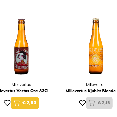
Millevertus
Millevertus
llevertus Vertus Ose 33Cl
Millevertus Kjubist Blonde
€ 2,60
€ 2,15