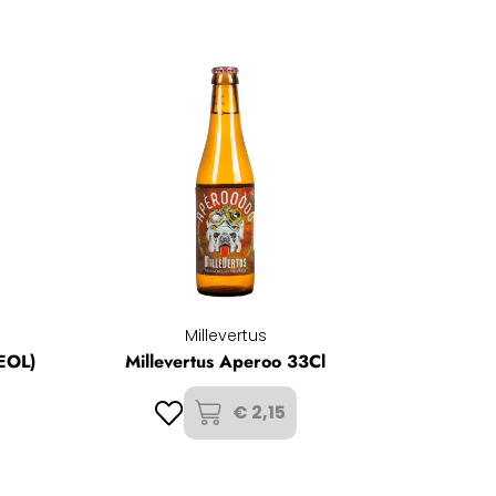
Millevertus
(EOL)
Millevertus Aperoo 33Cl
€ 2,15