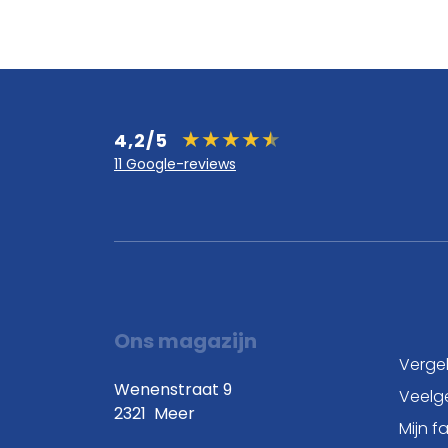
4,2/5
11 Google-reviews
Ons magazijn
Vergel
Wenenstraat 9
Veelg
2321
Meer
Mijn f