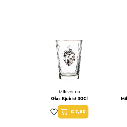
Millevertus
Glas Kjubist 30Cl
Mi
€ 7,90