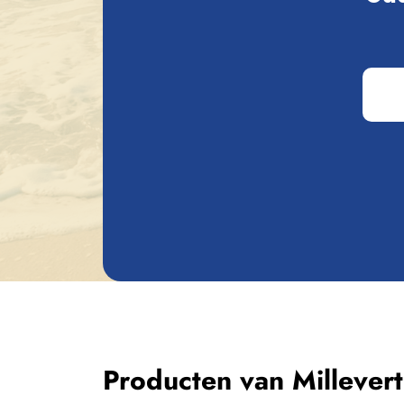
de aarde en de productiegeheimen die hun 
zorgvuldig gebalanceerde mix van eenvoudi
Brouwerij Millevertus is gelegen tussen d
langs de oevers van de Semois, op een ste
Luxemburg.
De brouwerij ligt in een Natura 2000-natu
kwaliteit is. Dit water, dat voor 98% van he
hun bieren.
Producten van Millever