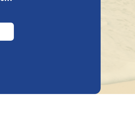
n
mgeving
ogdom
tekende
 van