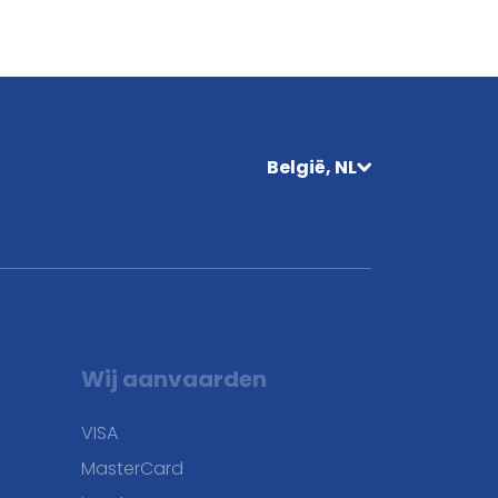
België, NL
Wij aanvaarden
VISA
MasterCard