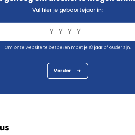
bieren uniek maken. Hun bieren zijn het resultaat van ee
ge ingrediënten, geselecteerd op basis van kwaliteit.
Vul hier je geboortejaar in:
e Ardennen en de Gaume, in een beschermde natuurlijke o
enworp afstand van Frankrijk en dicht bij het Groothert
urreservaat, waar het water beschermd wordt en van uits
Om onze website te bezoeken moet je 18 jaar of ouder zijn.
t bier verantwoordelijk is, wordt gebruikt voor het brouwen
Verder
tus