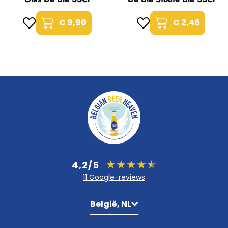
€ 9,90
€ 2,46
4,2/5
11 Google-reviews
België, NL