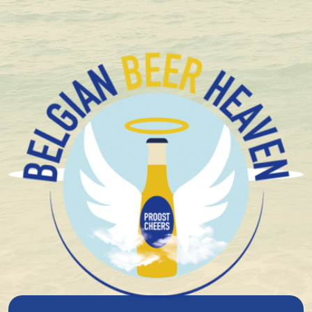
+1.600 Belgische speciaalbieren in stock
De Bie Brouwerij
Brouwerij De Bie ontstond in 1992.
Zatte Bie, Hellekapelle en Helleketelbier waren de
eerste bieren.
In 1998 werd de brouwerij overgenomen door Jos
Tjoen, hij moderniseerde ze om groei te realiseren.
De plek bleek al snel te klein om uit te breiden en in
2001 verhuisde hij brouwerij De Bie naar een grote
herberg in Loker met dezelfde naam: d'Hellekapelle.
Daar werd een compleet nieuwe brouwerij gebouwd,