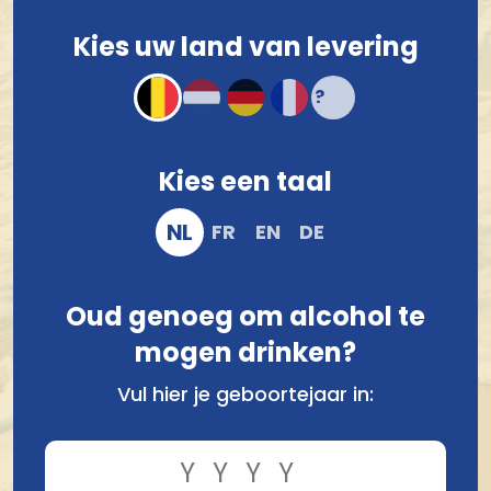
druiventros" (wijn).
Kies uw land van levering
Kies een taal
NL
FR
EN
DE
Producten van Brouwerij De Dochter Van De
Korenaar
Oud genoeg om alcohol te
mogen drinken?
Vul hier je geboortejaar in: