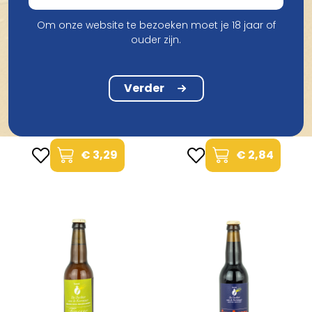
Om onze website te bezoeken moet je 18 jaar of
ouder zijn.
Brouwerij De Dochter Van
Verder
De Korenaar
Brouwerij De Dochter Van
Dochter Esprit de Noel
De Korenaar
33Cl
Dochter Belle Fleur 33Cl
€ 3,29
€ 2,84