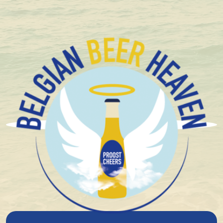
Compact en stevig verpakt
Brouwerij De Dochter
Van De Korenaar
De brouwerij werd opgericht in 2007 door Monique en
Ronald Mengerink. Ze bouwden achter hun woning
eigenhandig een brouwinstallatie. Door het grote
succes verhuisden ze in 2014 naar een groter pand en
in 2017 nog eens.
De naam "Dochter van de Korenaar" verwijst naar de
uitspraak van Keizer Karel V rond 1550. Ik geef de
voorkeur aan het "sap van de dochter van de
korenaar" (bier) dan aan het "bloed van de