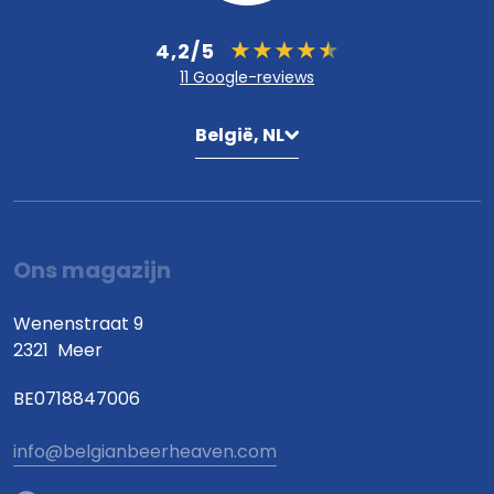
4,2/5
11 Google-reviews
België, NL
Ons magazijn
Wenenstraat 9
2321
Meer
BE0718847006
info@belgianbeerheaven.com