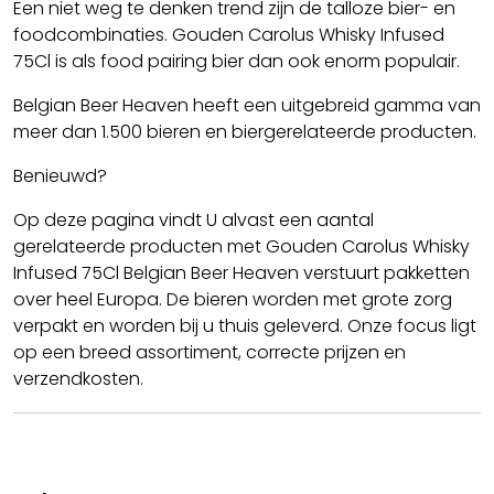
Een niet weg te denken trend zijn de talloze bier- en
foodcombinaties. Gouden Carolus Whisky Infused
75Cl is als food pairing bier dan ook enorm populair.
Belgian Beer Heaven heeft een uitgebreid gamma van
meer dan 1.500 bieren en biergerelateerde producten.
Benieuwd?
Op deze pagina vindt U alvast een aantal
gerelateerde producten met Gouden Carolus Whisky
Infused 75Cl Belgian Beer Heaven verstuurt pakketten
over heel Europa. De bieren worden met grote zorg
verpakt en worden bij u thuis geleverd. Onze focus ligt
op een breed assortiment, correcte prijzen en
verzendkosten.
Cheers!! We hopen dat u geniet van uw Gouden
Carolus Whisky Infused 75Cl.
Team BBH