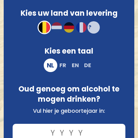
Voor 12.00 u besteld, morgen verzonden!*
Kies uw land van levering
Compact en stevig verpakt
Veilig online bestellen en betalen
Kies een taal
NL
FR
EN
DE
Oud genoeg om alcohol te
mogen drinken?
Vul hier je geboortejaar in:
Vergelijk