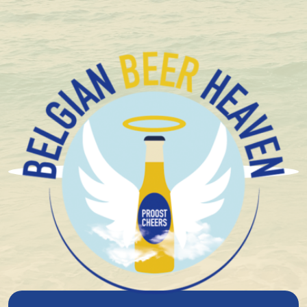
+1.600 Belgische speciaalbieren in stock
Brouwerij Het Anker
Gouden Carolus Whisky
Infused 75Cl
11%
alcohol
Bruin/Donker
Hoge Gisting
Speciaal bier/Abdijbier
Infused
24°
plato
€ 10,30
In winkelmandje