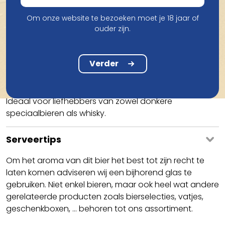
Om onze website te bezoeken moet je 18 jaar of
Smaak
ouder zijn.
Het resultaat van de Gouden Carolus Imperial Dark,
aangevuld met een infusie van Gouden Carolus
Verder
Single Malt Whisky. Het bier bevat toetsen van vanille,
eikenhout en chocolade.
Ideaal voor liefhebbers van zowel donkere
speciaalbieren als whisky.
Serveertips
Om het aroma van dit bier het best tot zijn recht te
laten komen adviseren wij een bijhorend glas te
gebruiken. Niet enkel bieren, maar ook heel wat andere
gerelateerde producten zoals bierselecties, vatjes,
geschenkboxen, ... behoren tot ons assortiment.