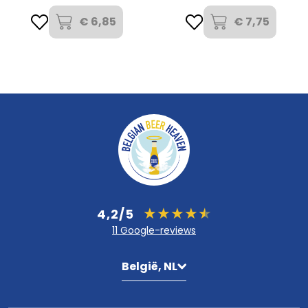
€ 6,85
€ 7,75
4,2/5
11 Google-reviews
België, NL