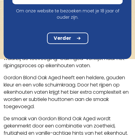
Vergelijk
Om onze website te bezoeken moet je 18 jaar of
ouder zijn.
Verder
Smaak
Dit is een variant van het originele Gordon Blond-bier,
waarbij de toevoeging "Oak Aged" verwijst naar het
rijpingsproces op eikenhouten vaten.
Gordon Blond Oak Aged heeft een heldere, gouden
kleur en een volle schuimkraag. Door het rijpen op
eikenhouten vaten krijgt het bier extra complexiteit en
worden er subtiele houttonen aan de smaak
toegevoegd.
De smaak van Gordon Blond Oak Aged wordt
gekenmerkt door een combinatie van zoetheid,
fruitigheid en vanille-achtige hints van het eikenhout.