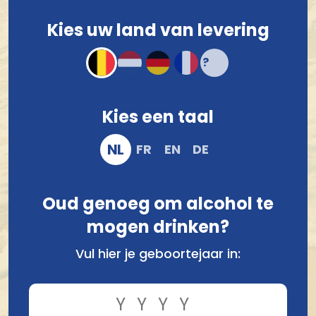
4 stuks
€ 11,76
Kies uw land van levering
Voor 12.00 u besteld, morgen verzonden!*
Compact en stevig verpakt
Kies een taal
Veilig online bestellen en betalen
NL
FR
EN
DE
Oud genoeg om alcohol te
mogen drinken?
Vul hier je geboortejaar in: