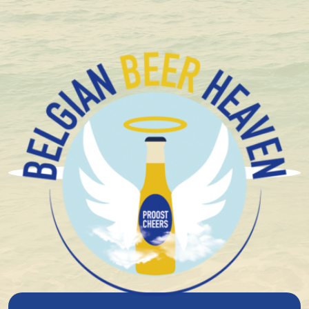
+1.600 Belgische speciaalbieren in stock
Brouwerij John Martin
Gordon Blond Oak Aged
33Cl
8%
alcohol
Blond
Hoge Gisting
Speciaal bier/Abdijbier
Oaked / Barrel Aged
Tripel
20°
plato
1 stuk
€ 3,00