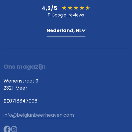
4,2/5
11 Google-reviews
Nederland, NL
Ons magazijn
Wenenstraat 9
2321
Meer
BE0718847006
info@belgianbeerheaven.com