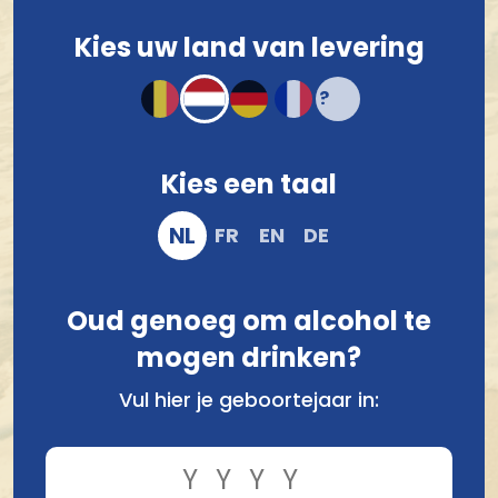
zomerterrasbier, een echte dorstlesser
. Ontdek
hieronder een groot assortiment Belgische witbieren
Kies uw land van levering
en bestel ze eenvoudig online. Wij staan in voor een
snelle en 100% verzekerde verzending. Vragen?
Contacteer Belgian Beer Heaven
.
Brouwerij John Martin
Brasserie La Caracole
Martin's White IPA 33Cl
Troublette Witbier 5° 33Cl
Kies een taal
€ 2,63
€ 2,96
NL
FR
EN
DE
Oud genoeg om alcohol te
mogen drinken?
Vul hier je geboortejaar in: