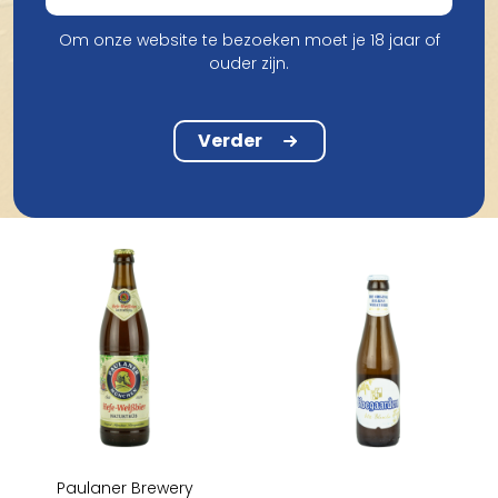
Om onze website te bezoeken moet je 18 jaar of
Franziskaner Brewery
ouder zijn.
Franziskaner Hefe Dunkel
Brouwerij Het Nest
50Cl
Kempa Witbier 33Cl
Verder
€ 2,00
€ 2,18
Paulaner Brewery