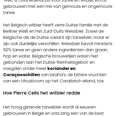
‘Weit’ is Oudnederlands voor tarwe en witbier wordt
gebrouwen met een mix van gemoute en ongemoute
tarwe.
Het Belgisch witbier heeft verre Duitse familie met de
Berliner Weiß en het Zuid-Duits Weissbier. Zowel de
Belgische als de Duitse variant zijn tarwebier, maar er
zijn ook duidelijke verschillen. Weissbier bevat minstens
50% tarwe en geen andere ingrediënten dan graan,
hop en water. Belgische brouwerijen waren niet
gebonden aan het Duitse ‘Reinheitsgebot’ en
voegden onder meer
koriander en
Curaçaoschillen
van laraha’s, de bittere vruchten
van een citrusboom op het Caraïbisch eiland, toe.
Hoe Pierre Celis het witbier redde
Het hoog gistende tarwebier wordt al eeuwen
gebrouwen in België en was lang een van de best