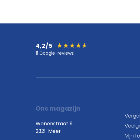
4,2/5
11 Google-reviews
Ons magazijn
Vergel
Wenenstraat 9
Veelg
2321
Meer
Mijn f