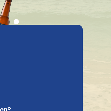
elgestelde vragen
Mijn account
Contact
Nederland, NL
Geleverd met de grootste zorg
ken?