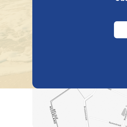
Neem dan contact met ons op via:
support@belgianbeerheaven.com
.