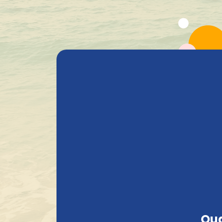
Alle producten
Bieren
Heavenly Selections
Gods 
+1.600 Belgische speciaalbieren in stock
Contacteer ons
Belgian Beer Heaven
Heb je vragen over je bestelling, schade o
Oud