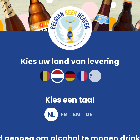
Vergelijken
Ve
Safe
Bierglazen
Promo
Brouwerij
Snacks
Kleur
Kenmerken
Compact en stevig verpakt
Kies uw land van levering
Kies een taal
NL
FR
EN
DE
Naam *
f de verzending ervan?
 genoeg om alcohol te mogen drin