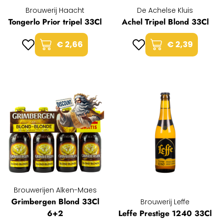
Brouwerij Haacht
De Achelse Kluis
Tongerlo Prior tripel 33Cl
Achel Tripel Blond 33Cl
€ 2,66
€ 2,39
Brouwerijen Alken-Maes
Grimbergen Blond 33Cl
Brouwerij Leffe
6+2
Leffe Prestige 1240 33Cl