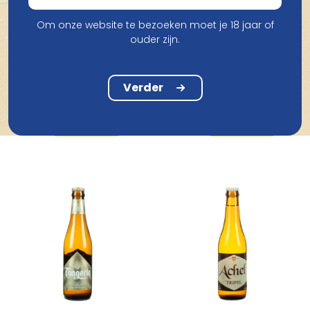
Om onze website te bezoeken moet je 18 jaar of
ouder zijn.
Brasserie Et Distillerie
Kasteelbrouwerij De Dool
Ter Dolen Kriek Op De
Caulier
Paix Dieu 33Cl
Verder
Dool 33Cl
€ 3,49
€ 2,26