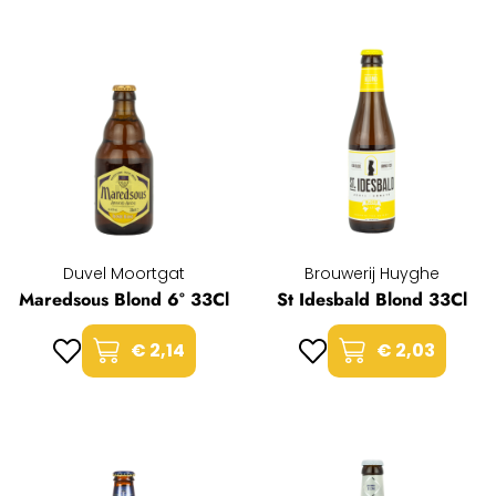
Duvel Moortgat
Brouwerij Huyghe
Maredsous Blond 6° 33Cl
St Idesbald Blond 33Cl
€ 2,14
€ 2,03