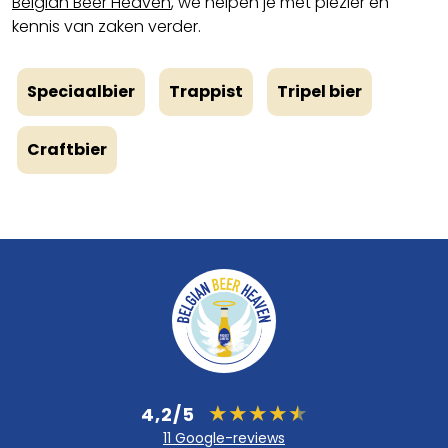
Belgian Beer Heaven
, we helpen je met plezier en
kennis van zaken verder.
Speciaalbier
Trappist
Tripel bier
Craftbier
4,2/5
11 Google-reviews