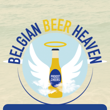
+1.600 Belgische speciaalbieren in stock
Brasserie des Fagnes
Frédéric Adant, de achterkleinzoon van 2 brouwers
creëerde in 1994 het bier “Super des Fagnes”.
In 1998 richte hij de Brasserie des Fagnes op.
Vanaf 2017 werden de bieren omgedoopt tot
“Fagnes”.