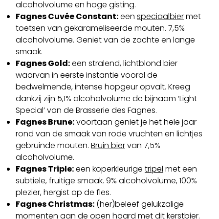
alcoholvolume en hoge gisting.
Fagnes Cuvée Constant:
een
speciaalbier
met
toetsen van gekarameliseerde mouten. 7,5%
alcoholvolume. Geniet van de zachte en lange
smaak.
Fagnes Gold:
een stralend, lichtblond bier
waarvan in eerste instantie vooral de
bedwelmende, intense hopgeur opvalt. Kreeg
dankzij zijn 5,1% alcoholvolume de bijnaam ‘Light
Special’ van de Brasserie des Fagnes.
Fagnes Brune:
voortaan geniet je het hele jaar
rond van de smaak van rode vruchten en lichtjes
gebruinde mouten.
Bruin bier
van 7,5%
alcoholvolume.
Fagnes Triple:
een koperkleurige
tripel
met een
subtiele, fruitige smaak. 9% alcoholvolume, 100%
plezier, hergist op de fles.
Fagnes Christmas:
(her)beleef gelukzalige
momenten aan de open haard met dit
kerstbier
.