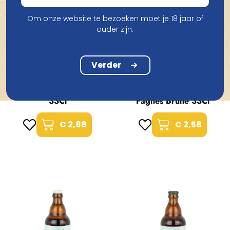
Om onze website te bezoeken moet je 18 jaar of
ouder zijn.
Verder
Brasserie des Fagnes
Fagnes Cuvee Constant
Brasserie des Fagnes
33Cl
Fagnes Brune 33Cl
€ 2,88
€ 2,58