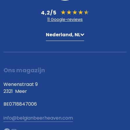
4,2/5
11 Google-reviews
Nederland, NL
Ons magazijn
Wenenstraat 9
2321
Meer
BE0718847006
info@belgianbeerheaven.com