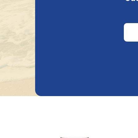
In 2015 nam de familie Keersmaekers (eige
hadden, brouwerij du Bocq over.
Producten van Brasseri