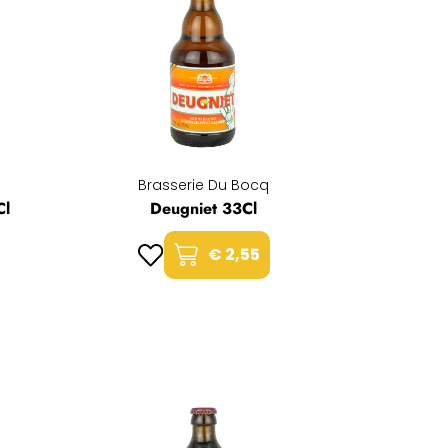
Brasserie Du Bocq
Cl
Deugniet 33Cl
€ 2,55