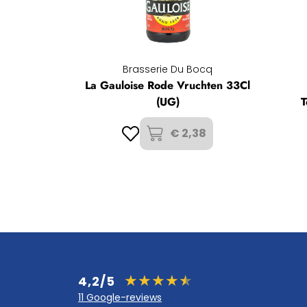
Brasserie Du Bocq
La Gauloise Rode Vruchten 33Cl
(UG)
T
€ 2,38
4,2/5
11 Google-reviews