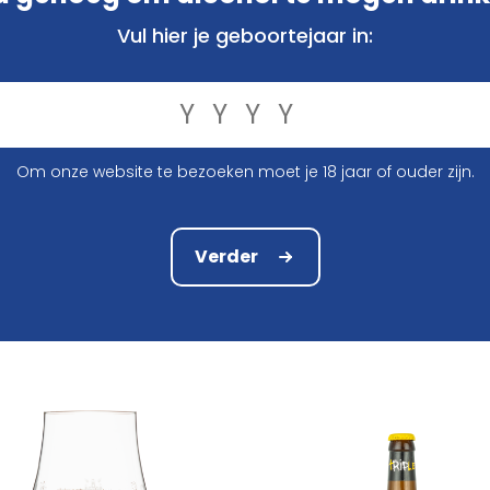
naar van brouwerij Corsendonk) die sinds 2010 al aandele
Vul hier je geboortejaar in:
Om onze website te bezoeken moet je 18 jaar of ouder zijn.
Verder
e Du Bocq