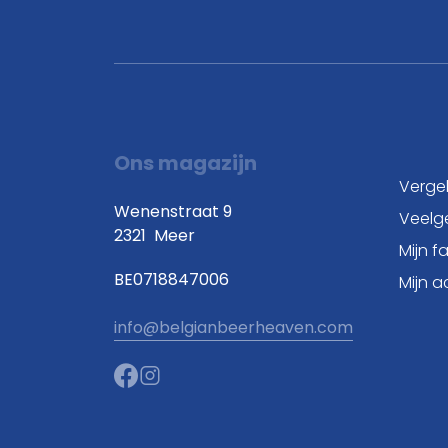
Ons magazijn
Vergel
Wenenstraat 9
Veelg
2321
Meer
Mijn f
BE0718847006
Mijn 
info@belgianbeerheaven.com