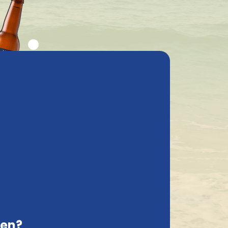
elgestelde vragen
Mijn account
Contact
Nederland, NL
Geleverd met de grootste zorg
te hij
 zijn
ken?