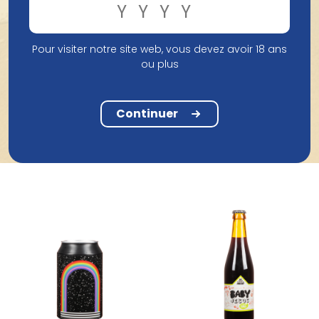
Pour visiter notre site web, vous devez avoir 18 ans
ou plus
Brouwerij Kees
Kees Export Porter 1750
Brouwerij Viven
Viven Porter 33Cl
33CL
Continuer
2,49 €
4,06 €