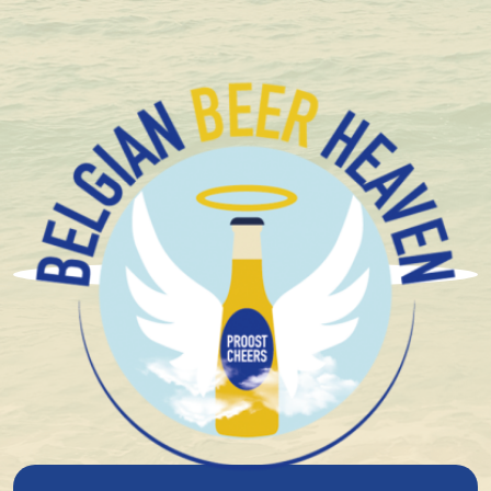
+1.600 Bières spéciales Belges en stock
Porter
Vous recherchez une bière de caractère ? Le porto
est la bière qu'il vous faut. Ce style de bière brune, aux
saveurs riches et à la longue histoire, est un
incontournable pour tout aficionado.
Lisez plus
Chez Belgian Beer Heaven, vous trouverez une
sélection soigneusement étudiée de bières porter, y
compris les meilleures bières de brasseries belges
telles que 't Hofbrouwerijke, Viven et Vliegend Paard.