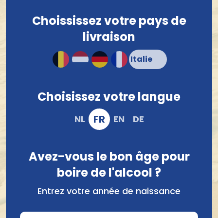
Commandez facilement en ligne dès maintenant et
découvrez pourquoi le porto est si populaire dans le
Choississez votre pays de
monde entier !
livraison
Brouwerij De Meester
‘t Hofbrouwerijke
Meester Vals Meesterke
Hofbrouwerijke Anarkriek
Choisissez votre langue
33Cl
33Cl (UG)
FR
NL
EN
DE
2,61 €
3,14 €
Avez-vous le bon âge pour
boire de l'alcool ?
Entrez votre année de naissance