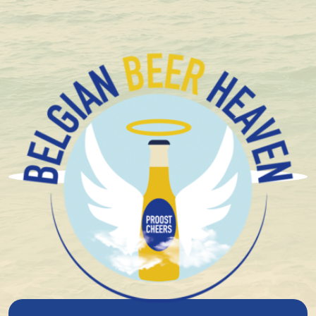
Emballé compact et en toute sécurité
Brouwerij Het Anker
La brasserie Het Anker est l'une des plus anciennes
brasseries de Belgique, dont les origines remontent au
début du XVe siècle. À cette époque, le Grand
Béguinage de Malines abritait une brasserie rattachée
à l'hôpital local. En 1471, Charles le Téméraire accorda
une exemption fiscale sur la bière brassée au profit
des béguines et de leurs officiers, témoignant ainsi de
l'importance du site.
En 1872, la brasserie fut rachetée par la famille Van
Breedam, déjà expérimentée dans la distillation. Elle