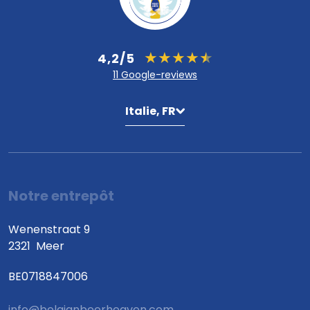
4,2/5
11 Google-reviews
Italie, FR
Notre entrepôt
Wenenstraat 9
2321
Meer
BE0718847006
info@belgianbeerheaven.com