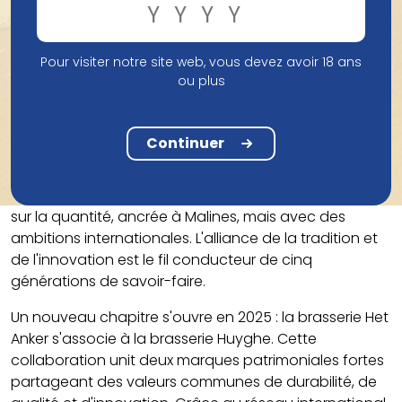
et des visites guidées furent ajoutés, faisant de Het
Anker un véritable lieu d'expérience.
Pour visiter notre site web, vous devez avoir 18 ans
En 2010, une distillerie de whisky fut créée dans la
ou plus
ferme familiale du XVIIe siècle à Blaasveld. On y distille
du whisky de grain à partir du moût de malt de
Gouden Carolus Tripel. En 2013, le premier Single Malt
Continuer
Gouden Carolus a été lancé, un nouveau succès.
Het Anker reste fidèle à ses racines : la qualité prime
sur la quantité, ancrée à Malines, mais avec des
ambitions internationales. L'alliance de la tradition et
de l'innovation est le fil conducteur de cinq
générations de savoir-faire.
Un nouveau chapitre s'ouvre en 2025 : la brasserie Het
Anker s'associe à la brasserie Huyghe. Cette
collaboration unit deux marques patrimoniales fortes
partageant des valeurs communes de durabilité, de