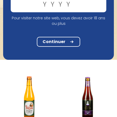
Pour visiter notre site web, vous devez avoir 18 ans
ou plus
Brouwerij Broeder Jacob
Brouwerij Broeder Jacob
Broeder Jacob Lazarus
Broeder Jacob Lazarus
Sherry Infused 33Cl
Calvados Infused 33Cl
Continuer
3,72 €
3,72 €