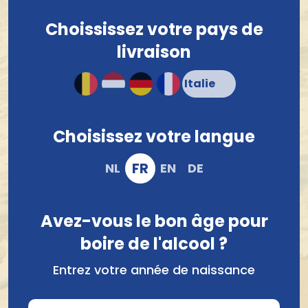
Choississez votre pays de
livraison
Brouwerij Het Anker
Brouwerij Broeder Jacob
Gouden Carolus Whisky
Broeder Jacob Lazarus
Choisissez votre langue
Infused 75Cl
Bourbon Whisky 33Cl
FR
NL
EN
DE
10,30 €
3,72 €
Avez-vous le bon âge pour
boire de l'alcool ?
Entrez votre année de naissance