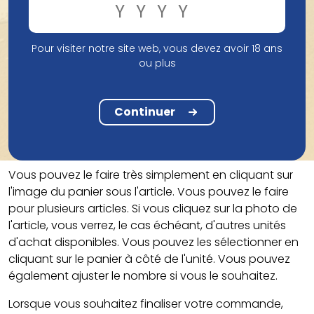
concernant une commande ou notre assortiment. Si
vous avez des questions sur la consommation
d'alcool, l'abus d'alcool ou ses effets néfastes, vous
Pour visiter notre site web, vous devez avoir 18 ans
pouvez également nous contacter par ce biais.
ou plus
Comment commander ?
Continuer
Sur notre boutique en ligne, vous pouvez visiter
différentes pages de produits. Sur ces pages, vous
avez la possibilité d'ajouter un produit à votre panier.
Vous pouvez le faire très simplement en cliquant sur
l'image du panier sous l'article. Vous pouvez le faire
pour plusieurs articles. Si vous cliquez sur la photo de
l'article, vous verrez, le cas échéant, d'autres unités
d'achat disponibles. Vous pouvez les sélectionner en
cliquant sur le panier à côté de l'unité. Vous pouvez
également ajuster le nombre si vous le souhaitez.
Lorsque vous souhaitez finaliser votre commande,