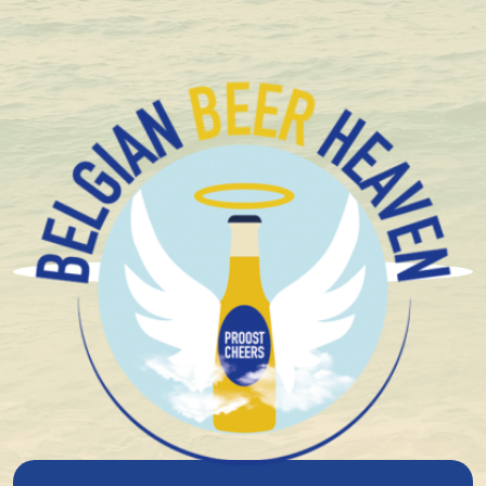
Emballé compact et en toute sécurité
Conditions générales
Alcool et mineurs (-18)
Étant donné que Belgian Beer Heaven propose
principalement des boissons alcoolisées, vous devez
avoir au moins 18 ans pour visiter notre site. Vous ne
pouvez pas non plus passer de commande si vous
avez moins de 18 ans. Cette limite d'âge est imposée
par la loi.