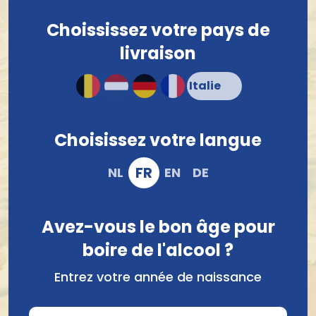
Emballé compact et en toute sécurité
Choississez votre pays de
Commander et payer en ligne en tout sécurité
livraison
Choisissez votre langue
FR
NL
EN
DE
Avez-vous le bon âge pour
Comparer
boire de l'alcool ?
Entrez votre année de naissance