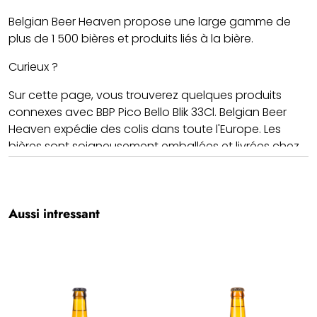
Belgian Beer Heaven propose une large gamme de
plus de 1 500 bières et produits liés à la bière.
Curieux ?
Sur cette page, vous trouverez quelques produits
connexes avec BBP Pico Bello Blik 33Cl. Belgian Beer
Heaven expédie des colis dans toute l'Europe. Les
bières sont soigneusement emballées et livrées chez
vous. Notre priorité est de proposer une large gamme,
des prix corrects et des frais de port.
Santé !! Nous espérons que vous apprécierez votre
Aussi intressant
BBP Pico Bello Blik 33Cl.
Équipe BBH.