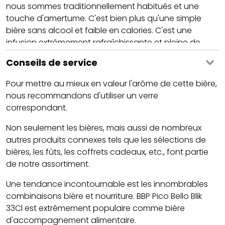
nous sommes traditionnellement habitués et une
touche d'amertume. C'est bien plus qu'une simple
bière sans alcool et faible en calories. C'est une
infusion extrêmement rafraîchissante et pleine de
saveurs, où aucun compromis n'a été fait entre sans
Conseils de service
alcool et goût.
Pour mettre au mieux en valeur l'arôme de cette bière,
nous recommandons d'utiliser un verre
correspondant.
Non seulement les bières, mais aussi de nombreux
autres produits connexes tels que les sélections de
bières, les fûts, les coffrets cadeaux, etc., font partie
de notre assortiment.
Une tendance incontournable est les innombrables
combinaisons bière et nourriture. BBP Pico Bello Blik
33Cl est extrêmement populaire comme bière
d'accompagnement alimentaire.