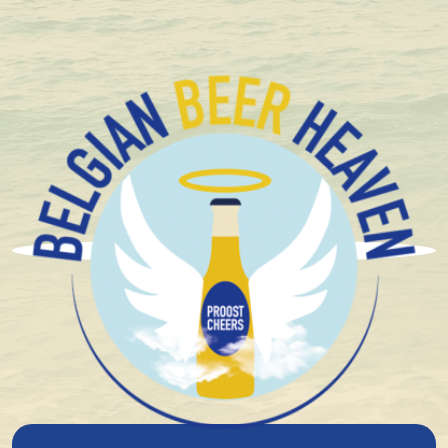
+1.600 Bières spéciales Belges en stock
Brussels Beerproject
BBP Pico Bello Blik 33Cl
Blonde
Fermentation haute
Alcool faible/sans alcool
IPA
Sans alcool
Bière Artisanale
7°
plato
2,58 €
Pas en stock
Commandé avant 12.00h, expédié demain!