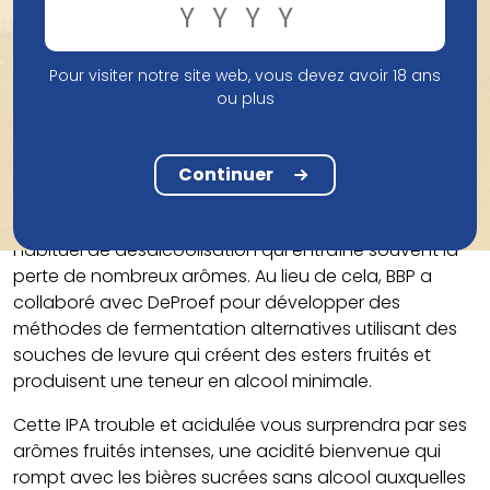
Goût
Dans un monde inondé de bières sans alcool
insipides et trop sucrées, le Brussels Beer Project
Pour visiter notre site web, vous devez avoir 18 ans
ou plus
présente une bière artisanale belge révolutionnaire
appelée Pico Bello : une IPA trouble et aigre qui vous
attire vraiment.
Continuer
Ce qui rend cette bière unique, c'est qu'elle est
brassée naturellement, sans le processus industriel
habituel de désalcoolisation qui entraîne souvent la
perte de nombreux arômes. Au lieu de cela, BBP a
collaboré avec DeProef pour développer des
méthodes de fermentation alternatives utilisant des
souches de levure qui créent des esters fruités et
produisent une teneur en alcool minimale.
Cette IPA trouble et acidulée vous surprendra par ses
arômes fruités intenses, une acidité bienvenue qui
rompt avec les bières sucrées sans alcool auxquelles