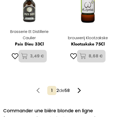
Brasserie Et Distillerie
Caulier
brouwerij Klootzakske
Paix Dieu 33Cl
Klootzakske 75Cl
3,49 €
8,68 €
2
de
58
Commander une bière blonde en ligne