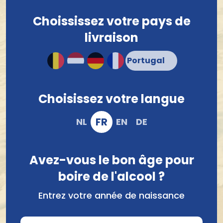
Choississez votre pays de
livraison
Brasserie Valduc-Thor
Brouwerij Van Honsebrouck
Valduc Angelo 0,4% 33Cl
Kasteelbier Tropical 33Cl
Choisissez votre langue
2,63 €
2,54 €
FR
NL
EN
DE
Avez-vous le bon âge pour
boire de l'alcool ?
Entrez votre année de naissance