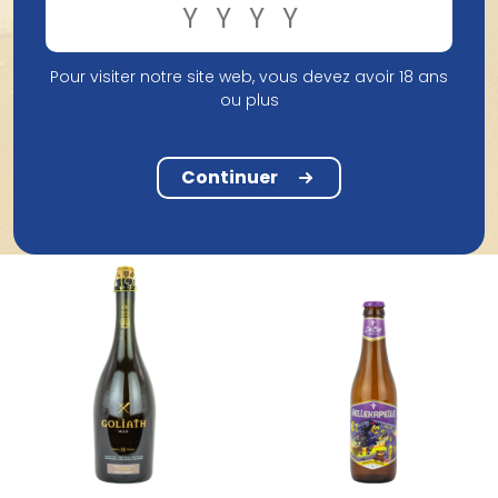
Pour visiter notre site web, vous devez avoir 18 ans
Brouwerij The Musketeers
ou plus
Flirt with the Bartender
Brouwerij Boon
Boon Gueuze 25Cl
33Cl
Continuer
2,15 €
3,04 €