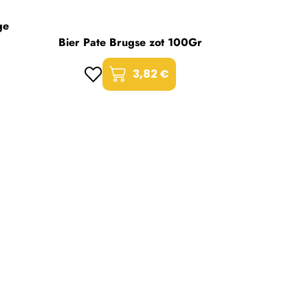
ge
Bier Pate Brugse zot 100Gr
3,82 €