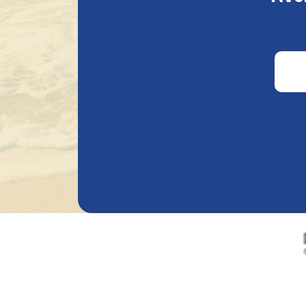
€
3.82
€
3.82
Pourcentage d'alcool
0.00
%
15.00
%
Bie
Autres
En stock
Supprimer tous les
filtres