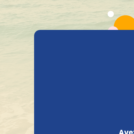
Tous les produits
Bière
Heavenly Selections
Gods 
+1.600 Bières spéciales Belges en stock
Bier Paté
Chercher
Prix
Avez