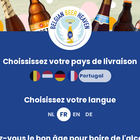
Comparer
Que
Safe
Verres de bière
PROMO
Brasserie
Snacks
Couleur
Ca
Emballé compact et en toute sécurité
Choississez votre pays de livraison
Choisissez votre langue
FR
NL
EN
DE
-vous le bon âge pour boire de l'alc