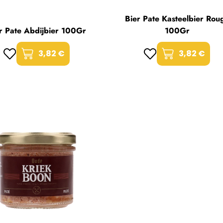
Bier Pate Kasteelbier Rou
r Pate Abdijbier 100Gr
100Gr
3,82 €
3,82 €