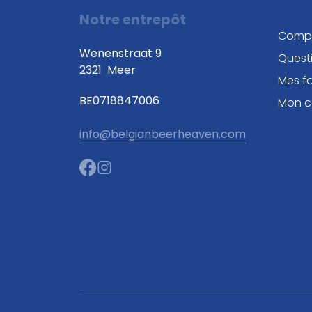
Notre entrepôt
Comp
Wenenstraat 9
Quest
2321
Meer
Mes fa
BE0718847006
Mon 
info@belgianbeerheaven.com