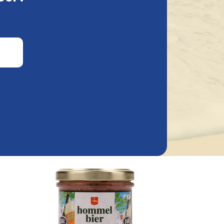
100Gr
Bier Pate Delirium 100Gr
3,82 €