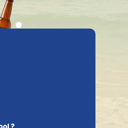
stions fréquentes
Mon compte
ractéristiques
Contact
Portugal, FR
Livré avec soin
Trier par:
ool ?