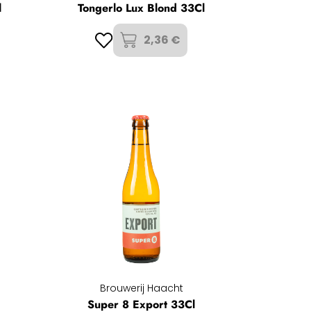
l
Tongerlo Lux Blond 33Cl
2,36 €
Brouwerij Haacht
Super 8 Export 33Cl