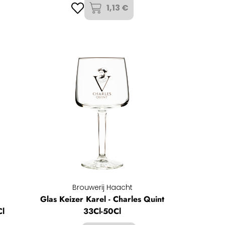
1,13 €
Brouwerij Haacht
Glas Keizer Karel - Charles Quint
Cl
33Cl-50Cl