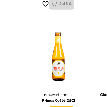
2,43 €
Gla
Brouwerij Haacht
Primus 0,4% 25Cl