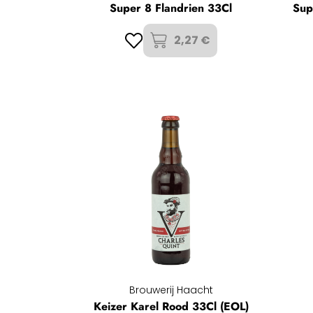
Super 8 Flandrien 33Cl
Sup
2,27 €
Brouwerij Haacht
Keizer Karel Rood 33Cl (EOL)