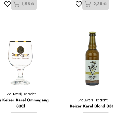
1,95 €
2,36 €
Brouwerij Haacht
s Keizer Karel Ommegang
Brouwerij Haacht
33Cl
Keizer Karel Blond 33