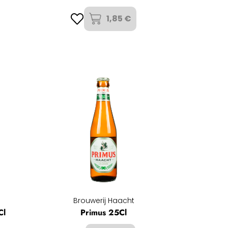
1,85 €
Brouwerij Haacht
Cl
Primus 25Cl