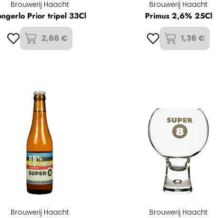
Brouwerij Haacht
Brouwerij Haacht
ongerlo Prior tripel 33Cl
Primus 2,6% 25Cl
2,66 €
1,36 €
Brouwerij Haacht
Brouwerij Haacht