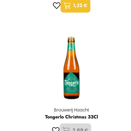
1,22 €
Brouwerij Haacht
Tongerlo Christmas 33Cl
2,69 €