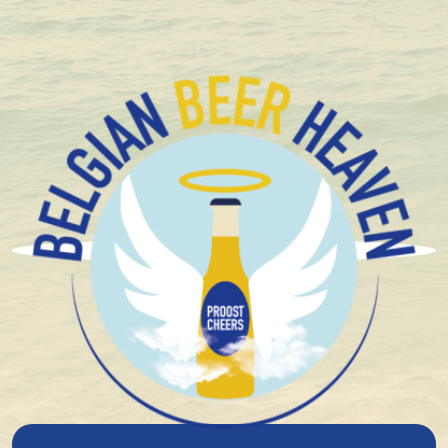
+1.600 Bières spéciales Belges en stock
Brasserie Et Distillerie
Caulier
L'histoire de la Brasserie Caulier remonte à 1933,
lorsque Charles Caulier décide de quitter sa vie de
mineur pour se consacrer à la distribution de bière. Ce
qui a commencé comme une petite entreprise s'est
développé au fil des générations pour devenir une
brasserie familiale à part entière.
En 1980, son petit-fils Roger Caulier a pris la relève.
Quinze ans plus tard, en 1995, il franchit une étape
importante en créant sa propre brasserie. Utilisant le