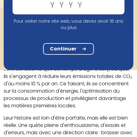
s'efforcent de croître chaque jour, sans sacrifier la
qualité.
Pour visiter notre site web, vous devez avoir 18 ans
Que peut-on améliorer ? Une chose est sûre : leurs
ou plus
émissions de CO₂ sont encore trop élevées. Pour la
deuxième année consécutive, ils ont cartographié
l'intégralité de leur empreinte écologique, incluant
Continuer
toutes les émissions directes et indirectes, jusqu'à
l'ensemble de leur chaîne d'approvisionnement. Ils
sont conscients qu'il est temps d'agir. C'est pourquoi
ils s'engagent à réduire leurs émissions totales de CO₂
d'au moins 10 % par an. Ce faisant, ils se concentrent
sur la consommation d'énergie, l'optimisation du
processus de production et privilégient davantage
les matières premières locales.
Leur histoire est loin d'être parfaite, mais elle est bien
réelle. Une quête pleine d'enthousiasme, d'essais et
d'erreurs, mais avec une direction claire : brasser avec