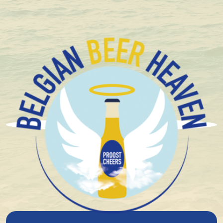
+1.600 Bières spéciales Belges en stock
Brussels Beerproject
« Nous ne sommes pas seulement une brasserie, nous
sommes un projet. »
Dès le premier jour, cette brasserie a invité sa
communauté à participer à son « terrain de jeu ». Ce
terrain de jeu ne se limite pas à la découverte de
nouvelles saveurs, mais surtout à oser sortir de sa
zone de confort et à expérimenter des idées qui
comptent. En 2015, ils ont lancé Babylone, la toute
première bière brassée avec du pain recyclé. Ils sont
ainsi devenus des pionniers du brassage circulaire.