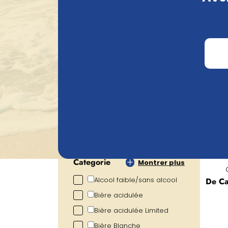
contre la casse du verre. Des questions s
Chercher
Prix
€
0.72
€
105.20
Pourcentage d'alcool
0.00
%
19.00
%
Categorie
Montrer plus
Alcool faible/sans alcool
De Ca
Bière acidulée
Bière acidulée Limited
Bière Blanche