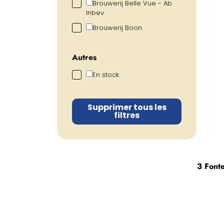
Brouwerij Belle Vue - Ab
Inbev
Brouwerij Boon
Autres
En stock
Supprimer tous les
filtres
3 Font