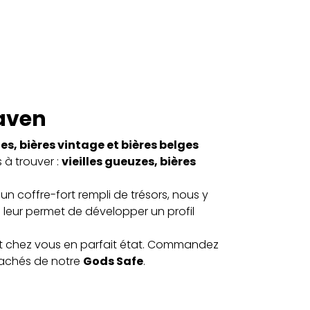
eaven
lies, bières vintage et bières belges
 à trouver :
vieilles gueuzes, bières
n coffre-fort rempli de trésors, nous y
ui leur permet de développer un profil
ent chez vous en parfait état. Commandez
 cachés de notre
Gods Safe
.