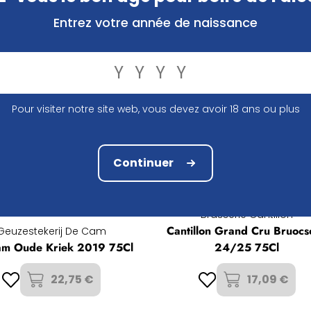
ur votre choix ou votre commande ? N’hésitez pas à
nous c
Entrez votre année de naissance
Pour visiter notre site web, vous devez avoir 18 ans ou plus
Continuer
Brasserie Cantillon
Cantillon Grand Cru Bruocs
Geuzestekerij De Cam
m Oude Kriek 2019 75Cl
24/25 75Cl
22,75 €
17,09 €