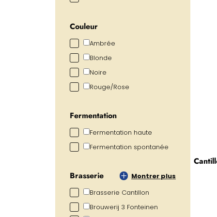
Couleur
Ambrée
Blonde
Noire
Rouge/Rose
Fermentation
Fermentation haute
Fermentation spontanée
Cantil
Brasserie
Montrer plus
Brasserie Cantillon
Brouwerij 3 Fonteinen