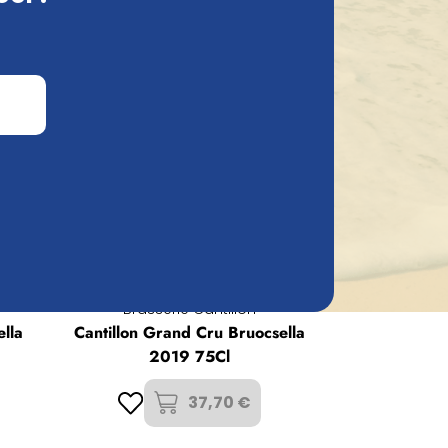
ontacter
.
Brasserie Cantillon
ella
Cantillon Grand Cru Bruocsella
2019 75Cl
37,70 €