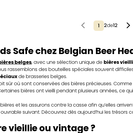
2
de
12
ods Safe chez Belgian Beer H
bières belges
, avec une sélection unique de
bières vieil
ous rassemblons des bouteilles spéciales souvent difficiles
spéciaux
de brasseries belges.
oit sûr où sont conservées des bières précieuses. Comme u
Certaines bières ont vieilli pendant plusieurs années, ce q
ières et les assurons contre la casse afin qu’elles arriv
ur ouvrable suivant. Découvrez dès aujourd’hui les trésors
 vieillie ou vintage ?