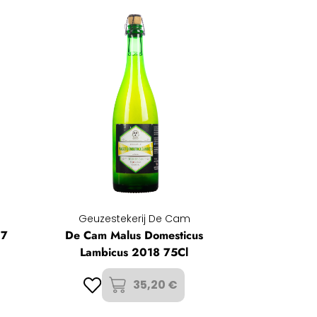
Geuzestekerij De Cam
17
De Cam Malus Domesticus
Lambicus 2018 75Cl
35,20 €