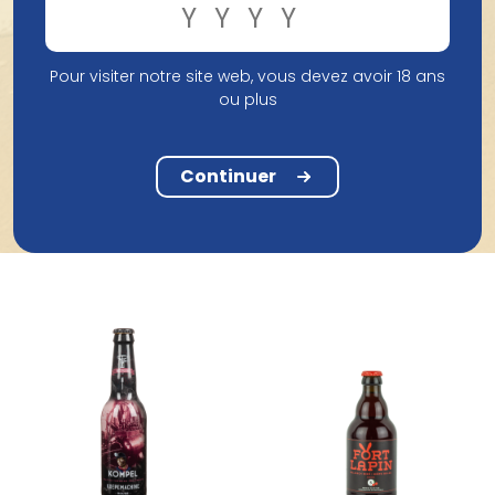
Pour visiter notre site web, vous devez avoir 18 ans
ou plus
Brouwerij La Chouffe - Duvel
Moortgat
Brouwerij Lindemans
Chouffe Cherry 33Cl
Lindemans Kriek 25Cl
Continuer
2,33 €
1,84 €