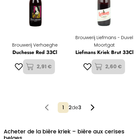
Brouwerij Liefmans - Duvel
Brouwerij Verhaeghe
Moortgat
Duchesse Red 33Cl
Liefmans Kriek Brut 33Cl
2,91 €
2,60 €
2
de
3
Acheter de la bière kriek – bière aux cerises
belges