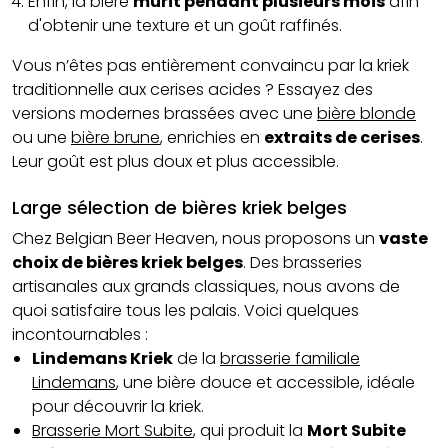
Enfin, la bière
mûrit pendant plusieurs mois
afin
d'obtenir une texture et un goût raffinés.
Vous n’êtes pas entièrement convaincu par la kriek
traditionnelle aux cerises acides ? Essayez des
versions modernes brassées avec une
bière blonde
ou une
bière brune
, enrichies en
extraits de cerises
.
Leur goût est plus doux et plus accessible.
Large sélection de bières kriek belges
Chez Belgian Beer Heaven, nous proposons un
vaste
choix de bières kriek belges
. Des brasseries
artisanales aux grands classiques, nous avons de
quoi satisfaire tous les palais. Voici quelques
incontournables :
Lindemans Kriek
de la
brasserie familiale
Lindemans
, une bière douce et accessible, idéale
pour découvrir la kriek.
Brasserie Mort Subite
, qui produit la
Mort Subite