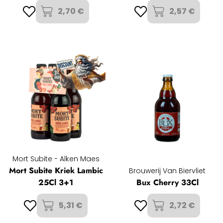
2,70 €
2,57 €
Mort Subite - Alken Maes
Mort Subite Kriek Lambic
Brouwerij Van Biervliet
25Cl 3+1
Bux Cherry 33Cl
5,31 €
2,72 €