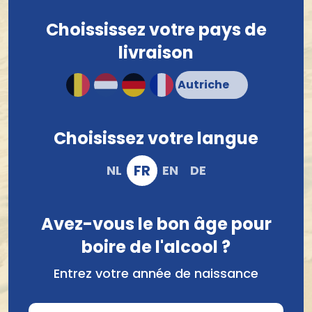
Bier Pate Karmeliet 100Gr
Bruin 100Gr
Choississez votre pays de
3,82 €
3,82 €
livraison
Choisissez votre langue
FR
NL
EN
DE
Avez-vous le bon âge pour
boire de l'alcool ?
Bier Pate Boon Geuze
Bier Pate Delirium 100Gr
100Gr
Entrez votre année de naissance
3,82 €
3,82 €