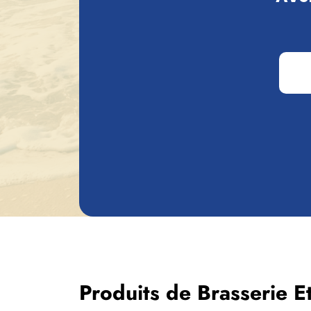
furent baptisées Bon Secours, en référenc
Cependant, l'histoire connut aussi des rever
s'ensuivit rapidement : début 2008, les fils
Brasserie et Distillerie Caulier.
Suite à cette relance, la brasserie s'impos
L'une de ses créations les plus marquantes
unique uniquement à la pleine lune – un sy
particulière dans la culture brassicole belg
Produits de Brasserie Et 