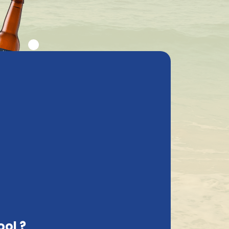
stions fréquentes
Mon compte
ractéristiques
Contact
Suède, FR
Commander et payer en ligne en tout sécurité
ineur
 de la
it
ool ?