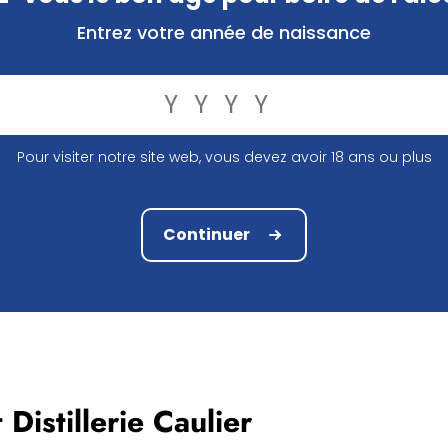
e au lieu de pèlerinage de Notre-Dame du Bon Secours.
Entrez votre année de naissance
s : en 2007, la brasserie fut déclarée en faillite. Un renou
 de Roger relancèrent la tradition familiale sous le nom de
a à nouveau avec des bières créatives et pleines de carac
 est la Paix-Dieu, une bière d'abbaye brassée selon une tr
Pour visiter notre site web, vous devez avoir 18 ans ou plus
mbole de savoir-faire et de mystère qui lui confère une p
e.
Continuer
Distillerie Caulier