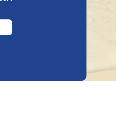
veau
tère.
adition
lace