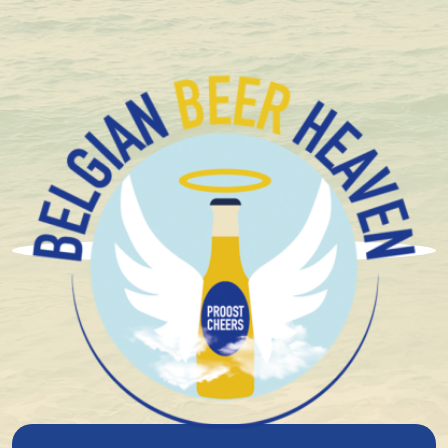
+1.600 Bières spéciales Belges en stock
Contactez-nous
Belgian Beer Heaven
Vous avez des questions concernant votre
commande, des dommages ou l'expédition ?
N'hésitez pas à nous contacter à l'adresse suivante:
support@belgianbeerheaven.com
.