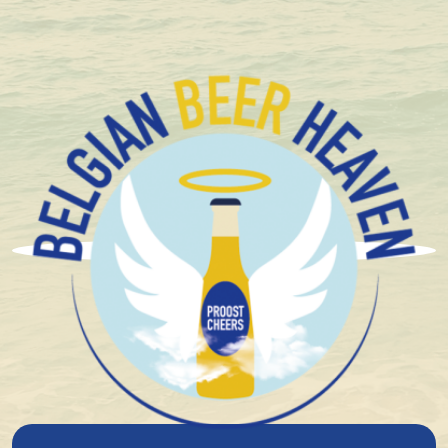
Kompakt und sicher verpackt
Brouwerij Het Nest
Im Jahr 2000 wurde ein privater Bierverkostungsclub
mit dem Namen „Orden des Zatte-Spatzen“
gegründet, dessen Logo zwei Spatzen mit einem Bier
im Nest zeigt. Als sie mehr Biere probierten, wuchs ihr
Interesse am Bier und es entstand die Idee, selbst mit
dem Brauen zu beginnen.
Im Jahr 2006 besuchten einige Mitglieder einen
Bierbraukurs und kauften eine kleine Anlage. Sie
begannen mit dem Brauen von Amateurbieren und
belegten bei einer Braumeisterschaft den dritten Platz.