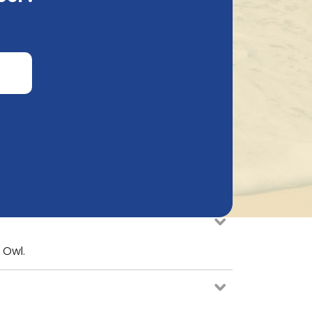
té
 Owl.