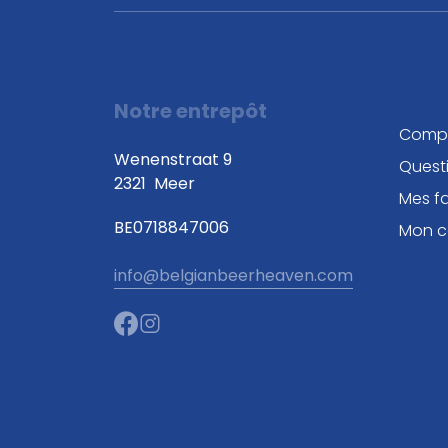
Notre entrepôt
Comp
Wenenstraat 9
Quest
2321
Meer
Mes fa
BE0718847006
Mon 
info@belgianbeerheaven.com