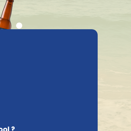
stions fréquentes
Mon compte
ractéristiques
Contact
France, FR
Livré avec soin
ky BA 33Cl
aute
Limited/Temporary
e
16°
plato
ool ?