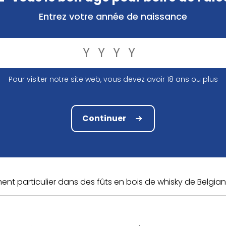
3,88 €
Entrez votre année de naissance
Pas en stock
Comparer
Commandé avant 12.00h, expédié demain!
Pour visiter notre site web, vous devez avoir 18 ans ou plus
Emballé compact et en toute sécurité
Commander et payer en ligne en tout sécuri
Continuer
ment particulier dans des fûts en bois de whisky de Belgian