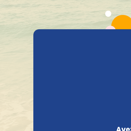
Tous les produits
Bière
Heavenly Selections
Gods 
+1.600 Bières spéciales Belges en stock
Avez